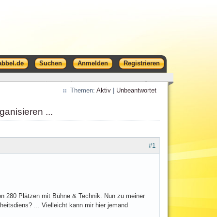
abbel.de
Suchen
Anmelden
Registrieren
Themen:
Aktiv
|
Unbeantwortet
anisieren ...
#1
von 280 Plätzen mit Bühne & Technik. Nun zu meiner
itsdiens? ... Vielleicht kann mir hier jemand