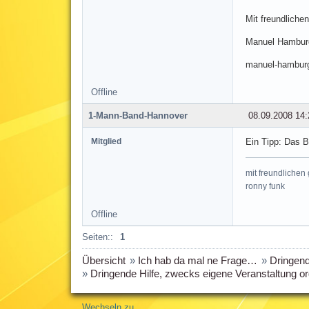
Mit freundliche
Manuel Hambur
manuel-hambu
Offline
1-Mann-Band-Hannover
08.09.2008 14:
Mitglied
Ein Tipp: Das B
mit freundlichen
ronny funk
Offline
Seiten::
1
Übersicht
»
Ich hab da mal ne Frage…
»
Dringend
»
Dringende Hilfe, zwecks eigene Veranstaltung org
Wechseln zu