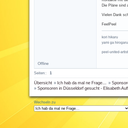
Die Pläne sind a
Vielen Dank sc
FeelPeel
kori hikaru
yami ga hirogaru
peel-united-artis
Offline
Seiten::
1
Übersicht
»
Ich hab da mal ne Frage…
»
Sponsore
»
Sponsoren in Düsseldorf gesucht - Elisabeth Auf
Wechseln zu