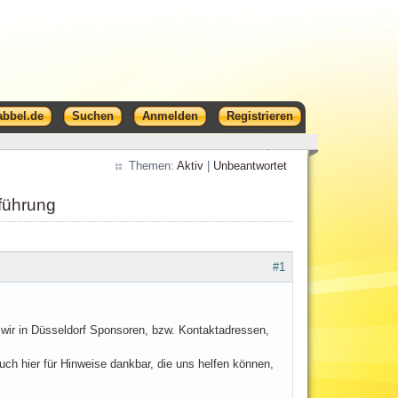
abbel.de
Suchen
Anmelden
Registrieren
Themen:
Aktiv
|
Unbeantwortet
fführung
#1
wir in Düsseldorf Sponsoren, bzw. Kontaktadressen,
h hier für Hinweise dankbar, die uns helfen können,