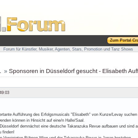
Zum Portal Cr
Forum für Künstler, Musiker, Agenten, Stars, Promotion und Tanz Shows
…
»
Sponsoren in Düsseldorf gesucht - Elisabeth Au
49:03
ertante Aufführung des Erfolgsmusicals "Elisabeth" von Kunze/Levay suchen 
wenden können in Hinsicht auf eine/n Halle/Saal.
Düsseldorf demnächst eine deutsche Takarazuka Revue aufbauen und sind auc
 finden!
en Vereinigten Bühnen Wien und der Takarazuka Revue in Japan bestehen.