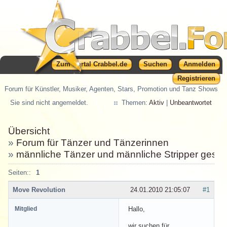
Zum Portal Crabbel.de
Suchen
Anmelden
Registrieren
Forum für Künstler, Musiker, Agenten, Stars, Promotion und Tanz Shows
Sie sind nicht angemeldet.
Themen:
Aktiv
|
Unbeantwortet
Übersicht
»
Forum für Tänzer und Tänzerinnen
»
männliche Tänzer und männliche Stripper gesuc
Seiten::
1
Move Revolution
24.01.2010 21:05:07
#1
Mitglied
Hallo,
wir suchen für