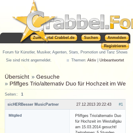
Zum Portal Crabbel.de
Suchen
Anmelden
Registrieren
Forum für Künstler, Musiker, Agenten, Stars, Promotion und Tanz Shows
Sie sind nicht angemeldet.
Themen:
Aktiv
|
Unbeantwortet
Übersicht
»
Gesuche
»
Pfiffges Trio/alternativ Duo für Hochzeit im Wes
Seiten::
1
sicHERBesser MusicPartner
27.12.2013 20:22:43
#1
Mitglied
Pfiffges Trio/alternativ Duo
für Hochzeit im Westallgäu
am 15.03.2014 gesucht!
Zeitrahmen: 5 Stunden