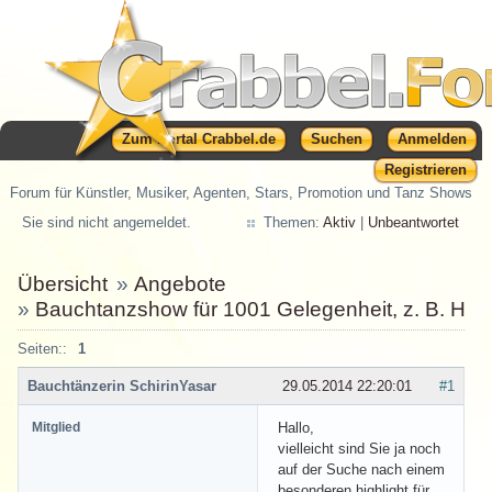
Zum Portal Crabbel.de
Suchen
Anmelden
Registrieren
Forum für Künstler, Musiker, Agenten, Stars, Promotion und Tanz Shows
Sie sind nicht angemeldet.
Themen:
Aktiv
|
Unbeantwortet
Übersicht
»
Angebote
»
Bauchtanzshow für 1001 Gelegenheit, z. B. Hoc
Seiten::
1
Bauchtänzerin SchirinYasar
29.05.2014 22:20:01
#1
Mitglied
Hallo,
vielleicht sind Sie ja noch
auf der Suche nach einem
besonderen highlight für