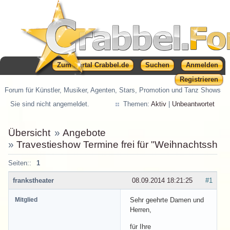
Zum Portal Crabbel.de
Suchen
Anmelden
Registrieren
Forum für Künstler, Musiker, Agenten, Stars, Promotion und Tanz Shows
Sie sind nicht angemeldet.
Themen:
Aktiv
|
Unbeantwortet
Übersicht
»
Angebote
»
Travestieshow Termine frei für "Weihnachtsshow/S
Seiten::
1
frankstheater
08.09.2014 18:21:25
#1
Mitglied
Sehr geehrte Damen und
Herren,
für Ihre