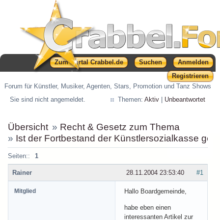
Zum Portal Crabbel.de
Suchen
Anmelden
Registrieren
Forum für Künstler, Musiker, Agenten, Stars, Promotion und Tanz Shows
Sie sind nicht angemeldet.
Themen:
Aktiv
|
Unbeantwortet
Übersicht
»
Recht & Gesetz zum Thema
»
Ist der Fortbestand der Künstlersozialkasse gef
Seiten::
1
Rainer
28.11.2004 23:53:40
#1
Mitglied
Hallo Boardgemeinde,
habe eben einen
interessanten Artikel zur