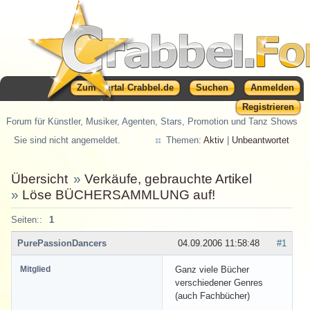
Zum Portal Crabbel.de
Suchen
Anmelden
Registrieren
Forum für Künstler, Musiker, Agenten, Stars, Promotion und Tanz Shows
Sie sind nicht angemeldet.
Themen:
Aktiv
|
Unbeantwortet
Übersicht
»
Verkäufe, gebrauchte Artikel
»
Löse BÜCHERSAMMLUNG auf!
Seiten::
1
PurePassionDancers
04.09.2006 11:58:48
#1
Mitglied
Ganz viele Bücher
verschiedener Genres
(auch Fachbücher)