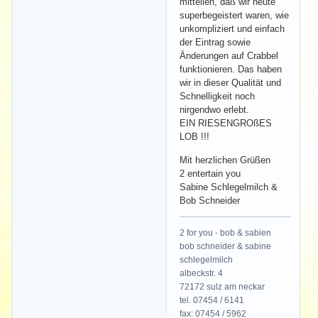
mitteilen, daß wir heute
superbegeistert waren, wie
unkompliziert und einfach
der Eintrag sowie
Änderungen auf Crabbel
funktionieren. Das haben
wir in dieser Qualität und
Schnelligkeit noch
nirgendwo erlebt.
EIN RIESENGROßES
LOB !!!
Mit herzlichen Grüßen
2 entertain you
Sabine Schlegelmilch &
Bob Schneider
2 for you - bob & sabien
bob schneider & sabine
schlegelmilch
albeckstr. 4
72172 sulz am neckar
tel. 07454 / 6141
fax: 07454 / 5962