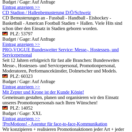
Budget / Gage: Auf Anfrage
Eintrag anzeigen >>
CD Stadion / Hallenbemusterung D/Ö/Schweiz
CD Bemusterungen an - Fussball - Handball - Eishockey -
Basketball - American Football Stadien + Hallen. Viele Hits sind
schon über den Einsatz in Stadien geboren worden.
PLZ: 53797
Budget / Gage: Auf Anfrage
Eintrag anzeigen >>
PRO-VOGUE Bundesweiter Service: Messe-, Hostessen- und
Servicepersonal
Seit 12 Jahren erfolgreich für fast alle Branchen: Bundesweites
Messe-, Hostessen- und Servicepersonal, Promotionpersonal,
Moderatoren, Performancekünstler, Dolmetscher und Models.
PLZ: 60323
Budget / Gage: Auf Anfrage
Eintrag anzeigen >>
Mit Zepter und Krone ist der Kunde König!
Gemeinsam gestalten, planen und organisieren wir den Einsatz
unseres Promotionpersonals nach Ihren Wünschen!
PLZ: 14052
Budget / Gage: XXL
Eintrag anzeigen >>
!ProMotions! - Agentur für face-to-face-Kommunikation
Wir konzipieren + realisieren Promotionaktionen jeder Art + jeder