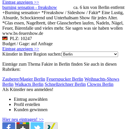
Eintrag anzeigen >>
burning sensation - freakshow
ca. 6 km von Berlin entfernt
+Burning sensation+ *Freakshow / Sideshow / Fakir* Eine Lustig,
Absurde, Schockierend und Unterhaltsam Show für jedes Alter.
*Glas essen, Nagelbrett, über Glasscherben laufen, Nadeln, Nägel,
Feuer, Bärenfalle und vieles mehr. Sie sagen was sie haben wollen
www.bs-feuershow.de
PLZ: 10247
Budget / Gage: auf Anfrage
Eintrag anzeigen >>
Künstler in Ihrer Region suchen:
Einträge zum Thema Fakire in Berlin finden Sie auch in diesen
Rubriken:
Zauberer/Magier Berlin
Feuerspucker Berlin
Weihnachts-Shows
Berlin
Walkacts Berlin
Schnellzeichner Berlin
Clowns Berlin
Als Künstler neu anmelden!
Eintrag auswählen
Profil erstellen
Kunden gewinnen
Hier neu eintragen! >>