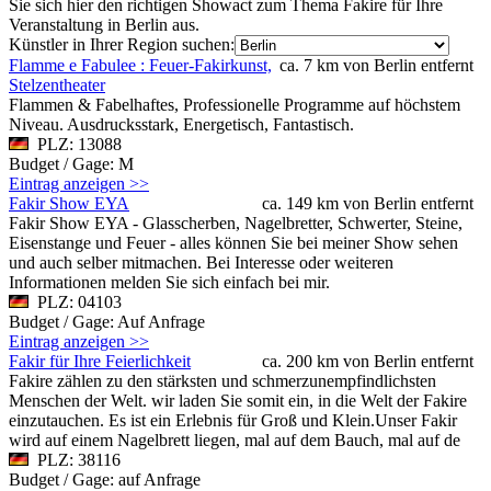
Sie sich hier den richtigen Showact zum Thema Fakire für Ihre
Veranstaltung in Berlin aus.
Künstler in Ihrer Region suchen:
Flamme e Fabulee : Feuer-Fakirkunst,
ca. 7 km von Berlin entfernt
Stelzentheater
Flammen & Fabelhaftes, Professionelle Programme auf höchstem
Niveau. Ausdrucksstark, Energetisch, Fantastisch.
PLZ: 13088
Budget / Gage: M
Eintrag anzeigen >>
Fakir Show EYA
ca. 149 km von Berlin entfernt
Fakir Show EYA - Glasscherben, Nagelbretter, Schwerter, Steine,
Eisenstange und Feuer - alles können Sie bei meiner Show sehen
und auch selber mitmachen. Bei Interesse oder weiteren
Informationen melden Sie sich einfach bei mir.
PLZ: 04103
Budget / Gage: Auf Anfrage
Eintrag anzeigen >>
Fakir für Ihre Feierlichkeit
ca. 200 km von Berlin entfernt
Fakire zählen zu den stärksten und schmerzunempfindlichsten
Menschen der Welt. wir laden Sie somit ein, in die Welt der Fakire
einzutauchen. Es ist ein Erlebnis für Groß und Klein.Unser Fakir
wird auf einem Nagelbrett liegen, mal auf dem Bauch, mal auf de
PLZ: 38116
Budget / Gage: auf Anfrage