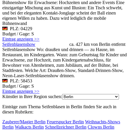
Bühnenshow für Erwachsene: Hochzeiten und andere Events Eine
einzigartige Mischung aus Kunst und Illusion: Ein Tisch schwebt,
und bei der eleganten Kontakt-Jonglage scheint der Ball einen
eigenen Willen zu haben. Dazu wird lediglich die mobile
Bühnenwand
PLZ: 04229
Budget / Gage: S
Eintrag anzeigen >>
Seifenblasenshow
ca. 427 km von Berlin entfernt
Seifenblasenshow Wo: draußen und drinnen — zu Hause, im
Restaurant, im Kindergarten. Wann: zum Geburtstag für Kinder und
Erwachsene, zur Hochzeit, zum Kindergartenabschluss, für
Bewohner von Altenheimen, zum Jubiläum, auf der Bühne, bei
Stadtfesten. Welche Art: Draußen-Show, Standard-Drinnen-Show,
Neon-Laser-Seifenblasenshow drinnen.
PLZ: 58453
Budget / Gage: S
Eintrag anzeigen >>
Künstler in Ihrer Region suchen:
Einträge zum Thema Seifenblasen in Berlin finden Sie auch in
diesen Rubriken:
Zauberer/Magier Berlin
Feuerspucker Berlin
Weihnachts-Shows
Berlin
Walkacts Berlin
Schnellzeichner Berlin
Clowns Berlin