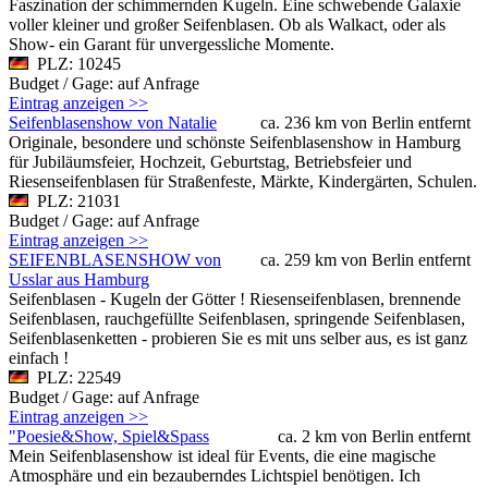
Faszination der schimmernden Kugeln. Eine schwebende Galaxie
voller kleiner und großer Seifenblasen. Ob als Walkact, oder als
Show- ein Garant für unvergessliche Momente.
PLZ: 10245
Budget / Gage: auf Anfrage
Eintrag anzeigen >>
Seifenblasenshow von Natalie
ca. 236 km von Berlin entfernt
Originale, besondere und schönste Seifenblasenshow in Hamburg
für Jubiläumsfeier, Hochzeit, Geburtstag, Betriebsfeier und
Riesenseifenblasen für Straßenfeste, Märkte, Kindergärten, Schulen.
PLZ: 21031
Budget / Gage: auf Anfrage
Eintrag anzeigen >>
SEIFENBLASENSHOW von
ca. 259 km von Berlin entfernt
Usslar aus Hamburg
Seifenblasen - Kugeln der Götter ! Riesenseifenblasen, brennende
Seifenblasen, rauchgefüllte Seifenblasen, springende Seifenblasen,
Seifenblasenketten - probieren Sie es mit uns selber aus, es ist ganz
einfach !
PLZ: 22549
Budget / Gage: auf Anfrage
Eintrag anzeigen >>
"Poesie&Show, Spiel&Spass
ca. 2 km von Berlin entfernt
Mein Seifenblasenshow ist ideal für Events, die eine magische
Atmosphäre und ein bezauberndes Lichtspiel benötigen. Ich