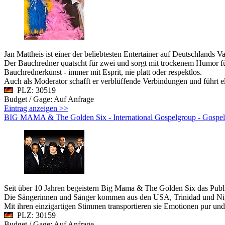
Jan Mattheis ist einer der beliebtesten Entertainer auf Deutschlands V
Der Bauchredner quatscht für zwei und sorgt mit trockenem Humor für
Bauchrednerkunst - immer mit Esprit, nie platt oder respektlos.
Auch als Moderator schafft er verblüffende Verbindungen und führt e
PLZ: 30519
Budget / Gage: Auf Anfrage
Eintrag anzeigen >>
BIG MAMA & The Golden Six - International Gospelgroup - Gospel
Seit über 10 Jahren begeistern Big Mama & The Golden Six das Pub
Die Sängerinnen und Sänger kommen aus den USA, Trinidad und Niger
Mit ihren einzigartigen Stimmen transportieren sie Emotionen pur und
PLZ: 30159
Budget / Gage: Auf Anfrage