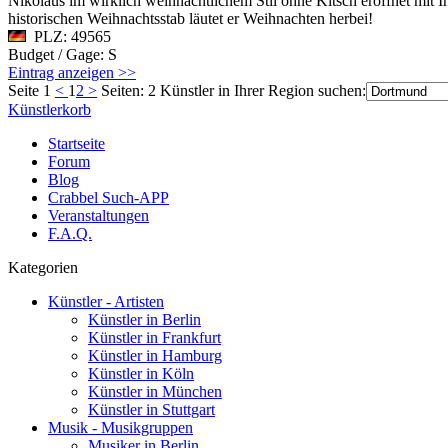
Nikolaus im wirklich weihnachtlichem Stil ohne Kitsch eröffnet mit
historischen Weihnachtsstab läutet er Weihnachten herbei!
PLZ: 49565
Budget / Gage: S
Eintrag anzeigen >>
Seite 1
<
1
2
>
Seiten: 2
Künstler in Ihrer Region suchen:
Künstlerkorb
Startseite
Forum
Blog
Crabbel Such-APP
Veranstaltungen
F.A.Q.
Kategorien
Künstler - Artisten
Künstler in Berlin
Künstler in Frankfurt
Künstler in Hamburg
Künstler in Köln
Künstler in München
Künstler in Stuttgart
Musik - Musikgruppen
Musiker in Berlin