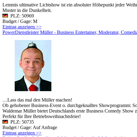
Lemmis ultimative Lichtshow ist ein absoluter Höhepunkt jeder Weih
Muster in die Dunkelheit.
PLZ: 50969
Budget / Gage: M
Eintrag anzeigen >>
PowerDienstleister Müller - Business Entertainer, Moderator, Comedi
…Lass das mal den Müller machen!
Ob gehobener Business-Event o. durchgeknalltes Showprogramm: Souver
Waldemar Müller bietet Deutschlands erste Business Comedy Show z
Perfekt für Ihre Betriebsweihnachtsfeier!
PLZ: 50735
Budget / Gage: Auf Anfrage
Eintrag anzeigen >>