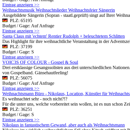
Eintrag anzeigen >>
Weihnachtsmusik Weihnachtslieder Weihnachtsfeier Sängerin
Ausgebildete Sängerin (Sopran - staatl.geprüft) singt auf Ihrer Weihn
PLZ: 65195
Budget / Gage: Auf Anfrage
Eintrag anzeigen >>
Santa Claus mit 'echtem' Rentier Rudolph + beleuchtetem Schlitten
Das Highlight für ihre weihnachtliche Veranstaltung in der Advents
PLZ: 37199
Budget / Gage: S
Eintrag anzeigen >>
VOIC3S OF COLOUR - Gospel & Soul
Drei erstklassige Gesangssolisten aus drei unterschiedlichen Natione
von Gospelband. Gänsehautfeeling!
PLZ: 56075
Budget / Gage: Auf Anfrage
Eintrag anzeigen >>
Weihnachtsmann Büro - Nikolaus, Location, Künstler für Weihnachts
Es weihnachtet sehr - noch nicht?!?
Für die unter uns, welche vorbereitet sein wollen, ist es nun schon Z
PLZ: 36251
Budget / Gage: S
Eintrag anzeigen >>
Nikolaus in fantastischem Gewand, aber auch als Weihnachtsmann