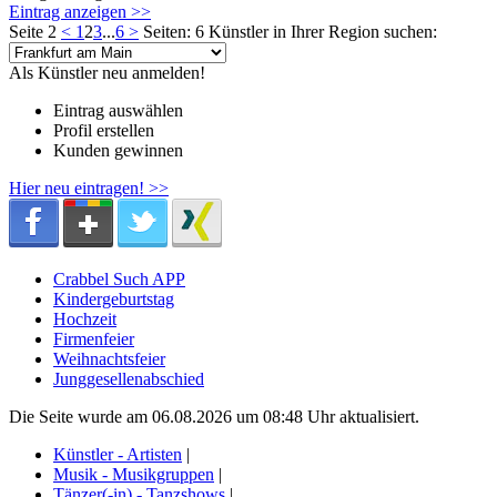
Eintrag anzeigen >>
Seite 2
<
1
2
3
...
6
>
Seiten: 6
Künstler in Ihrer Region suchen:
Als Künstler neu anmelden!
Eintrag auswählen
Profil erstellen
Kunden gewinnen
Hier neu eintragen! >>
Crabbel Such APP
Kindergeburtstag
Hochzeit
Firmenfeier
Weihnachtsfeier
Junggesellenabschied
Die Seite wurde am 06.08.2026 um 08:48 Uhr aktualisiert.
Künstler - Artisten
|
Musik - Musikgruppen
|
Tänzer(-in) - Tanzshows
|