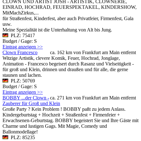
CLOWN UND ARTIST JOSH - ARTISTIK, CLOWNERIE,
EINRAD, HOCHRAD, FEUERSPEKTAKEL, KINDERSHOW,
MitMachZirkus,...
für Straßenfest, Kinderfest, aber auch Privatfeier, Firmenfest, Gala
usw.
Meine Spezialität ist die Unterhaltung von Alt bis Jung.
PLZ: 75417
Budget / Gage: S
Eintrag anzeigen >>
Clown Francesco
ca. 162 km von Frankfurt am Main entfernt
Witzige Artistik, clevere Komik, Feuer, Hochrad, Jonglage,
Animation - Francesco begeisert durch Rasanz und Vielseitigkeit -
für groß und Klein, drinnen und draußen und für alle, die gerne
staunen und lachen.
PLZ: 50769
Budget / Gage: S
Eintrag anzeigen >>
BOBBY ...der Clown -
ca. 271 km von Frankfurt am Main entfernt
Zauberer für Groß und Klein
Große Party ? Kein Problem ! BOBBY paßt zu jedem Anlass.
Kindergeburtstag + Hochzeit + Straßenfest + Firmenfeier +
Erwachsenen-Geburtstag. BOBBY begeistert Sie und Ihre Gäste mit
Charme und lustigen Gags. Mit Magie, Comedy und
Ballonmodellage!
PLZ: 85235