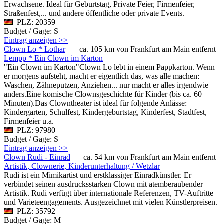
Erwachsene. Ideal für Geburtstag, Private Feier, Firmenfeier,
Straßenfest,... und andere öffentliche oder private Events.
PLZ: 20359
Budget / Gage: S
Eintrag anzeigen >>
Clown Lo * Lothar
ca. 105 km von Frankfurt am Main entfernt
Lempp * Ein Clown im Karton
"Ein Clown im Karton"Clown Lo lebt in einem Pappkarton. Wenn
er morgens aufsteht, macht er eigentlich das, was alle machen:
Waschen, Zähneputzen, Anziehen... nur macht er alles irgendwie
anders.Eine komische Clownsgeschichte für Kinder (bis ca. 60
Minuten).Das Clowntheater ist ideal für folgende Anlässe:
Kindergarten, Schulfest, Kindergeburtstag, Kinderfest, Stadtfest,
Firmenfeier u.a.
PLZ: 97980
Budget / Gage: S
Eintrag anzeigen >>
Clown Rudi - Einrad
ca. 54 km von Frankfurt am Main entfernt
Artistik, Clownerie, Kinderunterhaltung / Wetzlar
Rudi ist ein Mimikartist und erstklassiger Einradkünstler. Er
verbindet seinen ausdrucksstarken Clown mit atemberaubender
Artistik. Rudi verfügt über internationale Referenzen, TV-Auftritte
und Varieteengagements. Ausgezeichnet mit vielen Künstlerpreisen.
PLZ: 35792
Budget / Gage: M