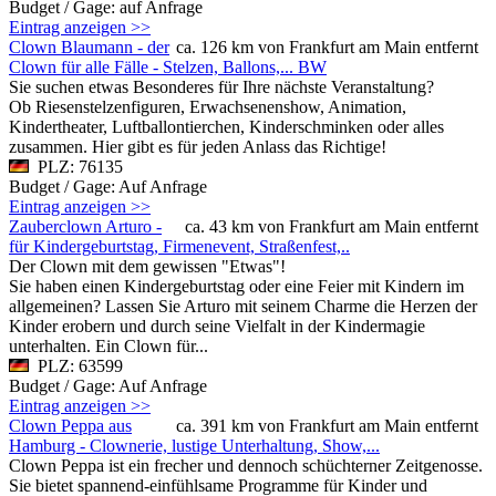
Budget / Gage: auf Anfrage
Eintrag anzeigen >>
Clown Blaumann - der
ca. 126 km von Frankfurt am Main entfernt
Clown für alle Fälle - Stelzen, Ballons,... BW
Sie suchen etwas Besonderes für Ihre nächste Veranstaltung?
Ob Riesenstelzenfiguren, Erwachsenenshow, Animation,
Kindertheater, Luftballontierchen, Kinderschminken oder alles
zusammen. Hier gibt es für jeden Anlass das Richtige!
PLZ: 76135
Budget / Gage: Auf Anfrage
Eintrag anzeigen >>
Zauberclown Arturo -
ca. 43 km von Frankfurt am Main entfernt
für Kindergeburtstag, Firmenevent, Straßenfest,..
Der Clown mit dem gewissen "Etwas"!
Sie haben einen Kindergeburtstag oder eine Feier mit Kindern im
allgemeinen? Lassen Sie Arturo mit seinem Charme die Herzen der
Kinder erobern und durch seine Vielfalt in der Kindermagie
unterhalten. Ein Clown für...
PLZ: 63599
Budget / Gage: Auf Anfrage
Eintrag anzeigen >>
Clown Peppa aus
ca. 391 km von Frankfurt am Main entfernt
Hamburg - Clownerie, lustige Unterhaltung, Show,...
Clown Peppa ist ein frecher und dennoch schüchterner Zeitgenosse.
Sie bietet spannend-einfühlsame Programme für Kinder und