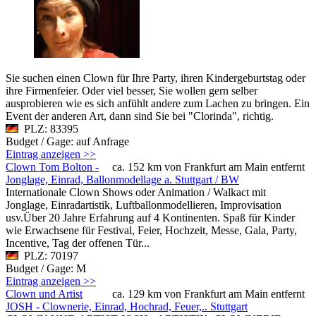
Sie suchen einen Clown für Ihre Party, ihren Kindergeburtstag oder
ihre Firmenfeier. Oder viel besser, Sie wollen gern selber
ausprobieren wie es sich anfühlt andere zum Lachen zu bringen. Ein
Event der anderen Art, dann sind Sie bei "Clorinda", richtig.
PLZ: 83395
Budget / Gage: auf Anfrage
Eintrag anzeigen >>
Clown Tom Bolton -
ca. 152 km von Frankfurt am Main entfernt
Jonglage, Einrad, Ballonmodellage a. Stuttgart / BW
Internationale Clown Shows oder Animation / Walkact mit
Jonglage, Einradartistik, Luftballonmodellieren, Improvisation
usv.Über 20 Jahre Erfahrung auf 4 Kontinenten. Spaß für Kinder
wie Erwachsene für Festival, Feier, Hochzeit, Messe, Gala, Party,
Incentive, Tag der offenen Tür...
PLZ: 70197
Budget / Gage: M
Eintrag anzeigen >>
Clown und Artist
ca. 129 km von Frankfurt am Main entfernt
JOSH - Clownerie, Einrad, Hochrad, Feuer,.. Stuttgart