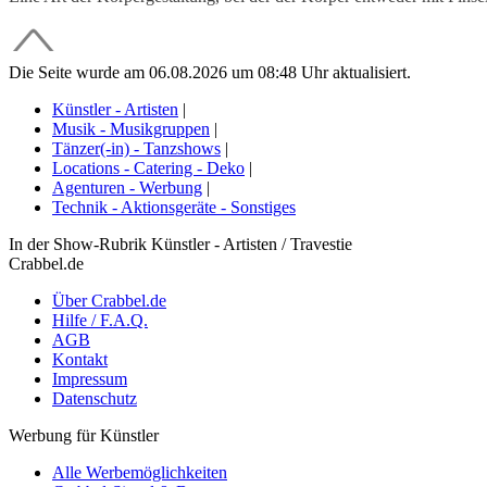
Die Seite wurde am 06.08.2026 um 08:48 Uhr aktualisiert.
Künstler - Artisten
|
Musik - Musikgruppen
|
Tänzer(-in) - Tanzshows
|
Locations - Catering - Deko
|
Agenturen - Werbung
|
Technik - Aktionsgeräte - Sonstiges
In der Show-Rubrik Künstler - Artisten / Travestie
Crabbel.de
Über Crabbel.de
Hilfe / F.A.Q.
AGB
Kontakt
Impressum
Datenschutz
Werbung für Künstler
Alle Werbemöglichkeiten