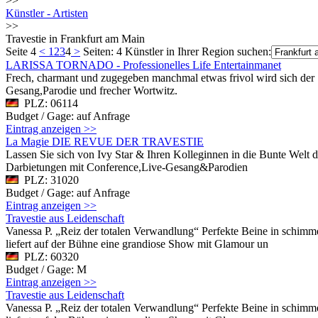
>>
Künstler - Artisten
>>
Travestie in Frankfurt am Main
Seite 4
<
1
2
3
4
>
Seiten: 4
Künstler in Ihrer Region suchen:
LARISSA TORNADO - Professionelles Life Entertainmanet
Frech, charmant und zugegeben manchmal etwas frivol wird sich der S
Gesang,Parodie und frecher Wortwitz.
PLZ: 06114
Budget / Gage: auf Anfrage
Eintrag anzeigen >>
La Magie DIE REVUE DER TRAVESTIE
Lassen Sie sich von Ivy Star & Ihren Kolleginnen in die Bunte Welt d
Darbietungen mit Conference,Live-Gesang&Parodien
PLZ: 31020
Budget / Gage: auf Anfrage
Eintrag anzeigen >>
Travestie aus Leidenschaft
Vanessa P. „Reiz der totalen Verwandlung“ Perfekte Beine in schim
liefert auf der Bühne eine grandiose Show mit Glamour un
PLZ: 60320
Budget / Gage: M
Eintrag anzeigen >>
Travestie aus Leidenschaft
Vanessa P. „Reiz der totalen Verwandlung“ Perfekte Beine in schim