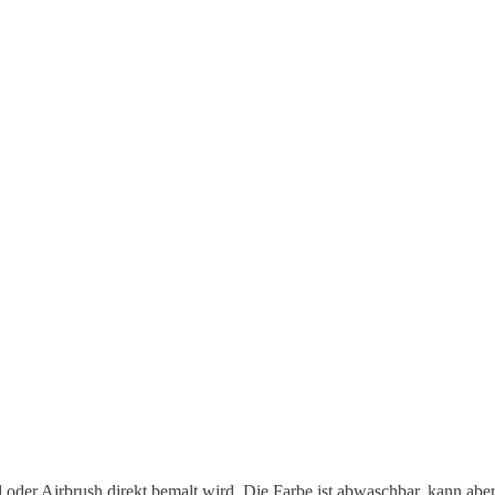
l oder Airbrush direkt bemalt wird. Die Farbe ist abwaschbar, kann ab