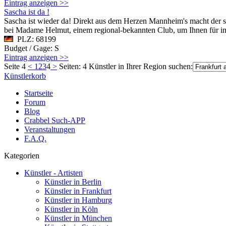
Eintrag anzeigen >>
Sascha ist da !
Sascha ist wieder da! Direkt aus dem Herzen Mannheim's macht der seh
bei Madame Helmut, einem regional-bekannten Club, um Ihnen für imm
PLZ: 68199
Budget / Gage: S
Eintrag anzeigen >>
Seite 4
<
1
2
3
4
>
Seiten: 4
Künstler in Ihrer Region suchen:
Künstlerkorb
Startseite
Forum
Blog
Crabbel Such-APP
Veranstaltungen
F.A.Q.
Kategorien
Künstler - Artisten
Künstler in Berlin
Künstler in Frankfurt
Künstler in Hamburg
Künstler in Köln
Künstler in München