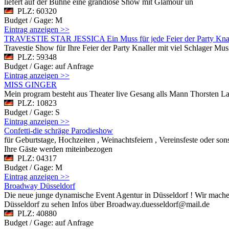
liefert auf der Bühne eine grandiose Show mit Glamour un
PLZ: 60320
Budget / Gage: M
Eintrag anzeigen >>
TRAVESTIE STAR JESSICA Ein Muss für jede Feier der Party Knal
Travestie Show für Ihre Feier der Party Knaller mit viel Schlager Musi
PLZ: 59348
Budget / Gage: auf Anfrage
Eintrag anzeigen >>
MISS GINGER
Mein program besteht aus Theater live Gesang alls Mann Thorsten La
PLZ: 10823
Budget / Gage: S
Eintrag anzeigen >>
Confetti-die schräge Parodieshow
für Geburtstage, Hochzeiten , Weinachtsfeiern , Vereinsfeste oder so
Ihre Gäste werden miteinbezogen
PLZ: 04317
Budget / Gage: M
Eintrag anzeigen >>
Broadway Düsseldorf
Die neue junge dynamische Event Agentur in Düsseldorf ! Wir mache
Düsseldorf zu sehen Infos über Broadway.duesseldorf@mail.de
PLZ: 40880
Budget / Gage: auf Anfrage