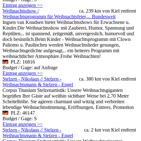
Eintrag anzeigen >>
Weihnachtsshow /
ca. 239 km von Kiel entfernt
Weihnachtsprogramm für Weihnachtsfeier,... Bundesweit
Ingsen van Knudsen bietet Weihnachtsshows für Erwachsene u.
Kinder.Die Weihnachtsshow mit Zauberei, Humor, Spannung und
Reptilien,.. ist spannend, zeitgemäß, unvergesslich, humorvoll und
doch besinnlich.Beim Kinder - Weihnachtsprogramm mit Clown
Paliomo u. Paulinchen werden Weihnachtslieder gesungen,
Weihnachtsgedichte aufgesagt,.. ein heiteres Programm mit
weihnachtlicher Atmosphäre.Frohe Weihnachten!
PLZ: 16816
Budget / Gage: auf Anfrage
Eintrag anzeigen >>
Stelzen - Nikolaus // Stelzen -
ca. 380 km von Kiel entfernt
Weihnachtsmann & Stelzen - Engel
Corpus Titanium Stelzenartistik: Unsere Weihnachtsgiganten
begrüßen Ihre Gäste auf weithin sichtbare Weise bei 2,70 Meter
Scheitelhöhe. Sie agieren charmant und witzig und verbreiten
lebendige Weihnachtsstimmung. Eröffnungen, Entrees, Promotion
PLZ: 46147
Budget / Gage: S
Eintrag anzeigen >>
Stelzen - Nikolaus // Stelzen -
ca. 2 km von Kiel entfernt
Weihnachtsmann & Stelzen - Engel