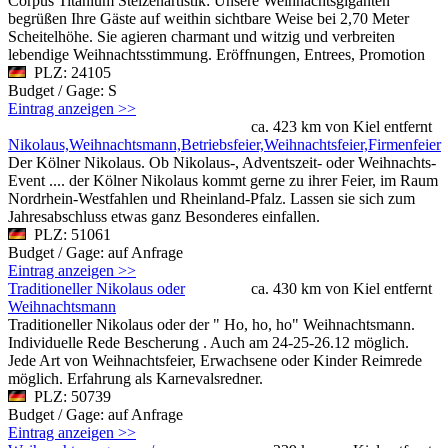
Corpus Titanium Stelzenartistik: Unsere Weihnachtsgiganten
begrüßen Ihre Gäste auf weithin sichtbare Weise bei 2,70 Meter
Scheitelhöhe. Sie agieren charmant und witzig und verbreiten
lebendige Weihnachtsstimmung. Eröffnungen, Entrees, Promotion
PLZ: 24105
Budget / Gage: S
Eintrag anzeigen >>
ca. 423 km von Kiel entfernt
Nikolaus,Weihnachtsmann,Betriebsfeier,Weihnachtsfeier,Firmenfeier
Der Kölner Nikolaus. Ob Nikolaus-, Adventszeit- oder Weihnachts-
Event .... der Kölner Nikolaus kommt gerne zu ihrer Feier, im Raum
Nordrhein-Westfahlen und Rheinland-Pfalz. Lassen sie sich zum
Jahresabschluss etwas ganz Besonderes einfallen.
PLZ: 51061
Budget / Gage: auf Anfrage
Eintrag anzeigen >>
Traditioneller Nikolaus oder
ca. 430 km von Kiel entfernt
Weihnachtsmann
Traditioneller Nikolaus oder der " Ho, ho, ho" Weihnachtsmann.
Individuelle Rede Bescherung . Auch am 24-25-26.12 möglich.
Jede Art von Weihnachtsfeier, Erwachsene oder Kinder Reimrede
möglich. Erfahrung als Karnevalsredner.
PLZ: 50739
Budget / Gage: auf Anfrage
Eintrag anzeigen >>