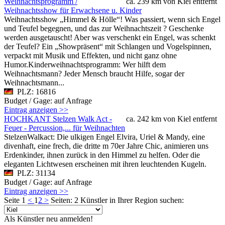
Weihnachtsprogramm /
ca. 239 km von Kiel entfernt
Weihnachtsshow für Erwachsene u. Kinder
Weihnachtsshow „Himmel & Hölle“! Was passiert, wenn sich Engel
und Teufel begegnen, und das zur Weihnachtszeit ? Geschenke
werden ausgetauscht! Aber was verschenkt ein Engel, was schenkt
der Teufel? Ein „Showpräsent“ mit Schlangen und Vogelspinnen,
verpackt mit Musik und Effekten, und nicht ganz ohne
Humor.Kinderweihnachtsprogramm: Wer hilft dem
Weihnachtsmann? Jeder Mensch braucht Hilfe, sogar der
Weihnachtsmann...
PLZ: 16816
Budget / Gage: auf Anfrage
Eintrag anzeigen >>
HOCHKANT Stelzen Walk Act -
ca. 242 km von Kiel entfernt
Feuer - Percussion,... für Weihnachten
StelzenWalkact: Die ulkigen Engel Elvira, Uriel & Mandy, eine
divenhaft, eine frech, die dritte m 70er Jahre Chic, animieren uns
Erdenkinder, ihnen zurück in den Himmel zu helfen. Oder die
eleganten Lichtwesen erscheinen mit ihren leuchtenden Kugeln.
PLZ: 31134
Budget / Gage: auf Anfrage
Eintrag anzeigen >>
Seite 1
<
1
2
>
Seiten: 2
Künstler in Ihrer Region suchen:
Als Künstler neu anmelden!