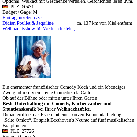
Optional: Walkact mit Geschenke verteilen, Geschichten lesen uvm.
PLZ: 60431
Budget / Gage: M
Eintrag anzeigen >>
Didian Poullet & Jaquiline -
ca. 137 km von Kiel entfernt
Weihnachtsshow für Weihnachtsfeier,...
Ein charmanter französischer Comedy Koch und ein lebendiges
Zwerghuhn servieren eine Comèdie a la Carte.
Ob auf der Bühne oder mitten unter Ihren Gästen.
Beste Unterhaltung mit Comedy, Küchenzauber und
Situationskomik bei Ihrer Weihnachtsfeier.
Didian eröffnet das Essen mit einer kurzen Bühnendarbietung:
„Salto Omlett“. Er spielt Beethoven's Neunte auf fünf musikalischen
Bratpfannen...
PLZ: 27726
Budget / Gage: S