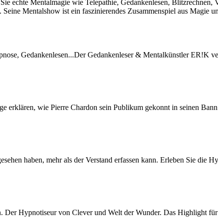
Sie echte Mentalmagie wie Telepathie, Gedankenlesen, Blitzrechnen, 
 Seine Mentalshow ist ein faszinierendes Zusammenspiel aus Magie u
Hypnose, Gedankenlesen...Der Gedankenleser & Mentalkünstler ER!K verb
 erklären, wie Pierre Chardon sein Publikum gekonnt in seinen Bann zi
ehen haben, mehr als der Verstand erfassen kann. Erleben Sie die 
Hypnotiseur von Clever und Welt der Wunder. Das Highlight für Ihr E