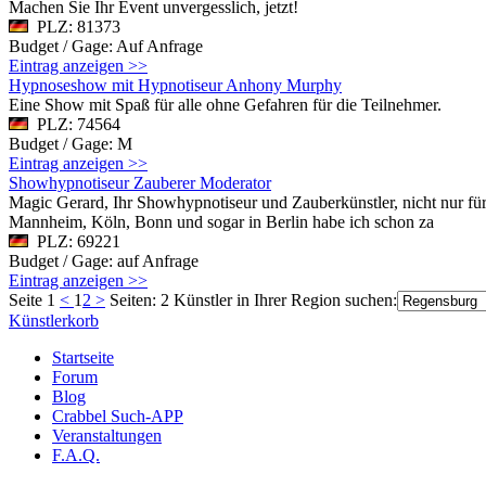
Machen Sie Ihr Event unvergesslich, jetzt!
PLZ: 81373
Budget / Gage: Auf Anfrage
Eintrag anzeigen >>
Hypnoseshow mit Hypnotiseur Anhony Murphy
Eine Show mit Spaß für alle ohne Gefahren für die Teilnehmer.
PLZ: 74564
Budget / Gage: M
Eintrag anzeigen >>
Showhypnotiseur Zauberer Moderator
Magic Gerard, Ihr Showhypnotiseur und Zauberkünstler, nicht nur für
Mannheim, Köln, Bonn und sogar in Berlin habe ich schon za
PLZ: 69221
Budget / Gage: auf Anfrage
Eintrag anzeigen >>
Seite 1
<
1
2
>
Seiten: 2
Künstler in Ihrer Region suchen:
Künstlerkorb
Startseite
Forum
Blog
Crabbel Such-APP
Veranstaltungen
F.A.Q.