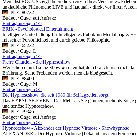
Mentalist BOGUS zeigt Ihnen die Grenzen Ihres Verstandes. Erleben 
unglaubliche Phänomene LIVE und hautnah - direkt vor Ihren Augen.
PLZ: 86732
Budget / Gage: auf Anfrage
Eintrag anzeigen >>
ER!K - Psychological Entertainment
Intelligente Unterhaltung für Intelligentes Publikum Mentalmagie, 
mit seiner Persönlichkeit und durch gelebte Philosophie.
PLZ: 65232
Budget / Gage: L
Eintrag anzeigen >>
Pierre Chardon - die Hypnoseshow
Wer schon einmal seine Show gesehen hat,dem braucht man nicht lange
Erfahrung. Seine Probanden werden niemals bloßgestellt.
PLZ: 88400
Budget / Gage: M
Eintrag anzeigen >>
Die Hypnoseshow, die seit 1989 für Schlagzeilen sorgt.
Das HYPNOSE-EVENT Das Mehr als Sie glauben, mehr als Sie je ges
und seriöse Hypnoseshow.
PLZ: 79346
Budget / Gage: auf Anfrage
Eintrag anzeigen >>
Hypnoseshow - Alexander der Hypnose Virtuose - Showhypnose
ALEXANDER - Der Hypnose Virtuose | bekannt aus dem Fernsehen. Der 