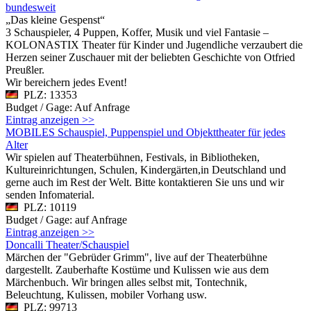
bundesweit
„Das kleine Gespenst“
3 Schauspieler, 4 Puppen, Koffer, Musik und viel Fantasie –
KOLONASTIX Theater für Kinder und Jugendliche verzaubert die
Herzen seiner Zuschauer mit der beliebten Geschichte von Otfried
Preußler.
Wir bereichern jedes Event!
PLZ: 13353
Budget / Gage: Auf Anfrage
Eintrag anzeigen >>
MOBILES Schauspiel, Puppenspiel und Objekttheater für jedes
Alter
Wir spielen auf Theaterbühnen, Festivals, in Bibliotheken,
Kultureinrichtungen, Schulen, Kindergärten,in Deutschland und
gerne auch im Rest der Welt. Bitte kontaktieren Sie uns und wir
senden Infomaterial.
PLZ: 10119
Budget / Gage: auf Anfrage
Eintrag anzeigen >>
Doncalli Theater/Schauspiel
Märchen der "Gebrüder Grimm", live auf der Theaterbühne
dargestellt. Zauberhafte Kostüme und Kulissen wie aus dem
Märchenbuch. Wir bringen alles selbst mit, Tontechnik,
Beleuchtung, Kulissen, mobiler Vorhang usw.
PLZ: 99713