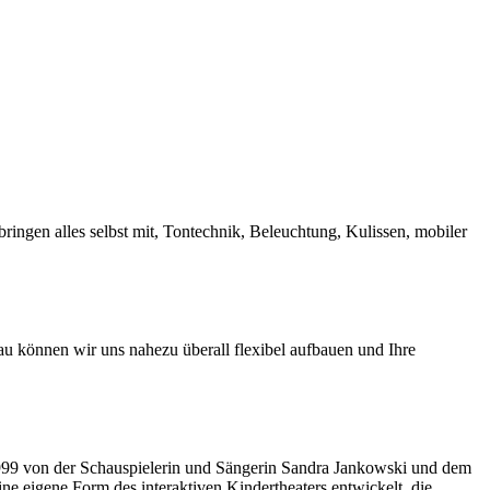
ngen alles selbst mit, Tontechnik, Beleuchtung, Kulissen, mobiler
u können wir uns nahezu überall flexibel aufbauen und Ihre
1999 von der Schauspielerin und Sängerin Sandra Jankowski und dem
ne eigene Form des interaktiven Kindertheaters entwickelt, die