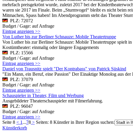
mehrfach preisgekrönt wurde, zuletzt 2017 bei der Kindertheaterwoc
waren sie 2017 im Finale. Beim „Sturmvogel“ bleibt es nicht beim re
Mitmachen, Spass haben! Im Abendprogramm steht das Theater Sturm
PLZ: 72072
Budget / Gage: auf Anfrage
Eintrag anzeigen >>
Von Luther bis zur Berliner Schnauze: Mobile Theatertruppe
Von Luther bis zur Berliner Schnauze: Mobile Theatertruppe spielt in
Kostümtheater: einmalig oder längere Engagements
PLZ: 15566
Budget / Gage: auf Anfrage
Eintrag anzeigen >>
Daniel von Trausnitz spielt "Der Kontrabass" von Patrick Süskind
"Ein Mann, ein Beruf, eine Passion" Der Einaktige Monolog aus der F
PLZ: 37079
Budget / Gage: auf Anfrage
Eintrag anzeigen >>
Schauspieler in Theater, Film und Werbung
Ausgebildeter Theaterschauspieler mit Filmerfahrung.
PLZ: 96047
Budget / Gage: auf Anfrage
Eintrag anzeigen >>
Seite 8
<
1
...
7
8
>
Seiten: 8
Künstler in Ihrer Region suchen:
Künstlerkorb