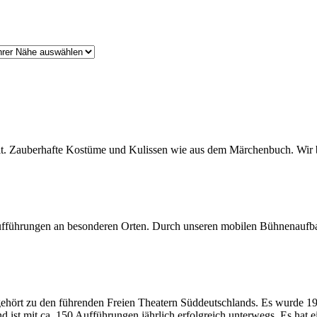
t. Zauberhafte Kostüme und Kulissen wie aus dem Märchenbuch. Wir bri
 Aufführungen an besonderen Orten. Durch unseren mobilen Bühnenaufba
 gehört zu den führenden Freien Theatern Süddeutschlands. Es wurde 
 ist mit ca. 150 Aufführungen jährlich erfolgreich unterwegs. Es hat ei