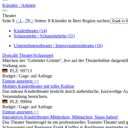
>>
Künstler - Artisten
>>
Theater
Seite 8
<
1
...
7
8
>
Seiten: 8
Künstler in Ihrer Region suchen:
Kindertheater (14)
Schauspieler / Schauspielerin (11)
Unternehmenstheater / Improvisationstheater (16)
Doncalli Theater/Schauspiel
Märchen der "Gebrüder Grimm", live auf der Theaterbühne dargestell
Vorhang usw.
PLZ: 99713
Budget / Gage: auf Anfrage
Eintrag anzeigen >>
Mobiles Kindertheater mit toller Kulisse
Das mitossi Kindertheater besticht durch authentische, kurzweilige
Veranstaltung bereichern.
PLZ: 99094
Budget / Gage: auf Anfrage
Eintrag anzeigen >>
Interaktives Kindertheater-Mitdenken, Mitmachen, Spass haben!
Das Theater Sturmvogel ist ein professionelles Tournee-Theater und
Schauspieler und Regisseur Frank Klaffke in Reutlingen gegründet und