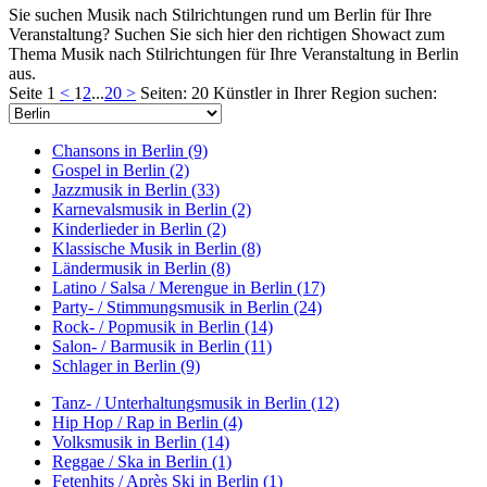
Sie suchen Musik nach Stilrichtungen rund um Berlin für Ihre
Veranstaltung? Suchen Sie sich hier den richtigen Showact zum
Thema Musik nach Stilrichtungen für Ihre Veranstaltung in Berlin
aus.
Seite 1
<
1
2
...
20
>
Seiten: 20
Künstler in Ihrer Region suchen:
Chansons in Berlin (9)
Gospel in Berlin (2)
Jazzmusik in Berlin (33)
Karnevalsmusik in Berlin (2)
Kinderlieder in Berlin (2)
Klassische Musik in Berlin (8)
Ländermusik in Berlin (8)
Latino / Salsa / Merengue in Berlin (17)
Party- / Stimmungsmusik in Berlin (24)
Rock- / Popmusik in Berlin (14)
Salon- / Barmusik in Berlin (11)
Schlager in Berlin (9)
Tanz- / Unterhaltungsmusik in Berlin (12)
Hip Hop / Rap in Berlin (4)
Volksmusik in Berlin (14)
Reggae / Ska in Berlin (1)
Fetenhits / Après Ski in Berlin (1)