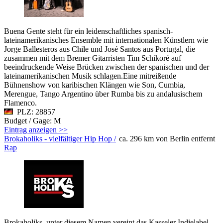
Buena Gente steht für ein leidenschaftliches spanisch-
lateinamerikanisches Ensemble mit internationalen Künstlern wie
Jorge Ballesteros aus Chile und José Santos aus Portugal, die
zusammen mit dem Bremer Gitarristen Tim Schikoré auf
beeindruckende Weise Brücken zwischen der spanischen und der
lateinamerikanischen Musik schlagen.Eine mitreißende
Bühnenshow von karibischen Klängen wie Son, Cumbia,
Merengue, Tango Argentino über Rumba bis zu andalusischem
Flamenco.
PLZ: 28857
Budget / Gage: M
Eintrag anzeigen >>
Brokaholiks - vielfältiger Hip Hop /
ca. 296 km von Berlin entfernt
Rap
Brokaholiks, unter diesem Namen vereint das Kasseler Indielabel