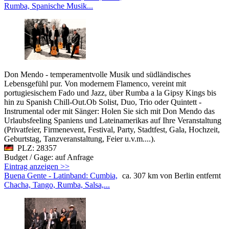
Rumba, Spanische Musik...
Don Mendo - temperamentvolle Musik und südländisches
Lebensgefühl pur. Von modernem Flamenco, vereint mit
portugiesischem Fado und Jazz, über Rumba a la Gipsy Kings bis
hin zu Spanish Chill-Out.Ob Solist, Duo, Trio oder Quintett -
Instrumental oder mit Sänger: Holen Sie sich mit Don Mendo das
Urlaubsfeeling Spaniens und Lateinamerikas auf Ihre Veranstaltung
(Privatfeier, Firmenevent, Festival, Party, Stadtfest, Gala, Hochzeit,
Geburtstag, Tanzveranstaltung, Feier u.v.m....).
PLZ: 28357
Budget / Gage: auf Anfrage
Eintrag anzeigen >>
Buena Gente - Latinband: Cumbia,
ca. 307 km von Berlin entfernt
Chacha, Tango, Rumba, Salsa,...