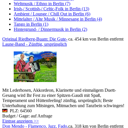
Weltmusik / Ethno in Berlin (7)
Irish-/ Scottish-/ Celtic-Folk in Berlin (13)
Ambient / Lounge / Chill Out in Berlin (6)
Mittelalter / Alte Musik / Minnesang in Berlin (4)
Tango in Berlin (1)
Hintergrund- / Dinnermusik in Berlin (2)
Original Riedberg-Buam: Die Gute-
ca. 454 km von Berlin entfernt
Laune-Band - Zünftig, ursprünglich
Mit Lederhosen, Akkordeon, Klarinette und einmaligem Duett-
Gesang wird Ihr Fest zu einer Spitzen-Gaudi mit Spaß,
Temperament und Hüttenfeeling! zünftig, ursprünglich; Beste
Unterhaltung zum Mitsingen, Mitmachen und Tanzbein schwingen!
PLZ: 64560
Budget / Gage: auf Anfrage
Eintrag anzeigen >>
Don Mendo - Flamenco, Jazz, Fado,
ca. 318 km von Berlin entfernt