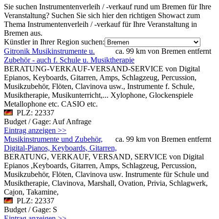
Sie suchen Instrumentenverleih / -verkauf rund um Bremen für Ihre
Veranstaltung? Suchen Sie sich hier den richtigen Showact zum
Thema Instrumentenverleih / -verkauf für Ihre Veranstaltung in
Bremen aus.
Künstler in Ihrer Region suchen:
Gitronik Musikinstrumente u.
ca. 99 km von Bremen entfernt
Zubehör - auch f. Schule u. Musiktherapie
BERATUNG-VERKAUF-VERSAND-SERVICE von Digital
Epianos, Keyboards, Gitarren, Amps, Schlagzeug, Percussion,
Musikzubehör, Flöten, Clavinova usw., Instrumente f. Schule,
Musiktherapie, Musikunterricht,... Xylophone, Glockenspiele
Metallophone etc. CASIO etc.
PLZ: 22337
Budget / Gage: Auf Anfrage
Eintrag anzeigen >>
Musikinstrumente und Zubehör,
ca. 99 km von Bremen entfernt
Digital-Pianos, Keyboards, Gitarren,
BERATUNG, VERKAUF, VERSAND, SERVICE von Digital
Epianos ,Keyboards, Gitarren, Amps, Schlagzeug, Percussion,
Musikzubehör, Flöten, Clavinova usw. Instrumente für Schule und
Musiktherapie, Clavinova, Marshall, Ovation, Privia, Schlagwerk,
Cajon, Takamine,
PLZ: 22337
Budget / Gage: S
Eintrag anzeigen >>