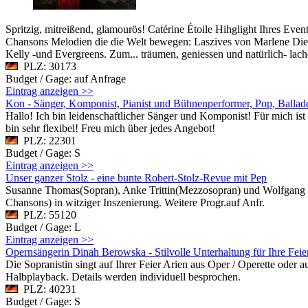
Spritzig, mitreißend, glamourös! Catérine Étoile Hihglight Ihres Eve
Chansons Melodien die die Welt bewegen: Laszives von Marlene Dietr
Kelly -und Evergreens. Zum... träumen, geniessen und natürlich- lac
PLZ: 30173
Budget / Gage: auf Anfrage
Eintrag anzeigen >>
Kon - Sänger, Komponist, Pianist und Bühnenperformer, Pop, Ballade
Hallo! Ich bin leidenschaftlicher Sänger und Komponist! Für mich i
bin sehr flexibel! Freu mich über jedes Angebot!
PLZ: 22301
Budget / Gage: S
Eintrag anzeigen >>
Unser ganzer Stolz - eine bunte Robert-Stolz-Revue mit Pep
Susanne Thomas(Sopran), Anke Trittin(Mezzosopran) und Wolfgang Nie
Chansons) in witziger Inszenierung. Weitere Progr.auf Anfr.
PLZ: 55120
Budget / Gage: L
Eintrag anzeigen >>
Opernsängerin Dinah Berowska - Stilvolle Unterhaltung für Ihre Feie
Die Sopranistin singt auf Ihrer Feier Arien aus Oper / Operette oder
Halbplayback. Details werden individuell besprochen.
PLZ: 40231
Budget / Gage: S