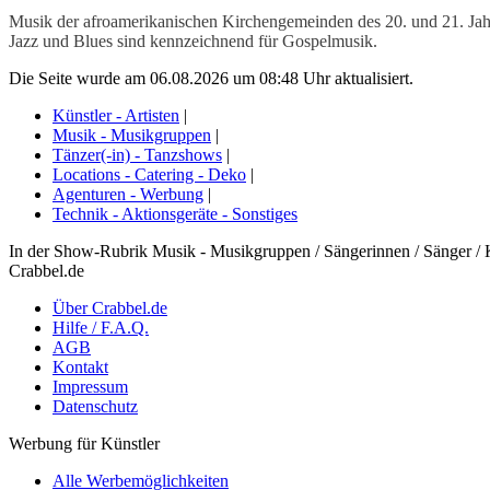
Musik der afroamerikanischen Kirchengemeinden des 20. und 21. Jah
Jazz und Blues sind kennzeichnend für Gospelmusik.
Die Seite wurde am 06.08.2026 um 08:48 Uhr aktualisiert.
Künstler - Artisten
|
Musik - Musikgruppen
|
Tänzer(-in) - Tanzshows
|
Locations - Catering - Deko
|
Agenturen - Werbung
|
Technik - Aktionsgeräte - Sonstiges
In der Show-Rubrik Musik - Musikgruppen / Sängerinnen / Sänger / K
Crabbel.de
Über Crabbel.de
Hilfe / F.A.Q.
AGB
Kontakt
Impressum
Datenschutz
Werbung für Künstler
Alle Werbemöglichkeiten