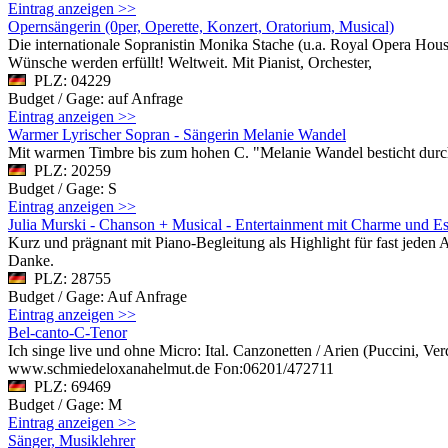
Eintrag anzeigen >>
Opernsängerin (0per, Operette, Konzert, Oratorium, Musical)
Die internationale Sopranistin Monika Stache (u.a. Royal Opera Hou
Wünsche werden erfüllt! Weltweit. Mit Pianist, Orchester,
PLZ: 04229
Budget / Gage: auf Anfrage
Eintrag anzeigen >>
Warmer Lyrischer Sopran - Sängerin Melanie Wandel
Mit warmen Timbre bis zum hohen C. "Melanie Wandel besticht durc
PLZ: 20259
Budget / Gage: S
Eintrag anzeigen >>
Julia Murski - Chanson + Musical - Entertainment mit Charme und Es
Kurz und prägnant mit Piano-Begleitung als Highlight für fast jeden A
Danke.
PLZ: 28755
Budget / Gage: Auf Anfrage
Eintrag anzeigen >>
Bel-canto-C-Tenor
Ich singe live und ohne Micro: Ital. Canzonetten / Arien (Puccini, Ve
www.schmiedeloxanahelmut.de Fon:06201/472711
PLZ: 69469
Budget / Gage: M
Eintrag anzeigen >>
Sänger, Musiklehrer