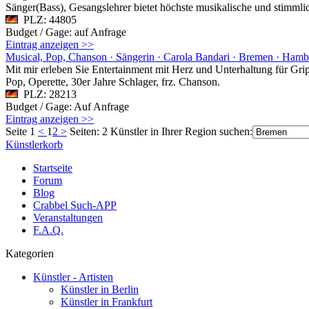
Sänger(Bass), Gesangslehrer bietet höchste musikalische und stimm
PLZ: 44805
Budget / Gage: auf Anfrage
Eintrag anzeigen >>
Musical, Pop, Chanson · Sängerin · Carola Bandari · Bremen · Ham
Mit mir erleben Sie Entertainment mit Herz und Unterhaltung für Gri
Pop, Operette, 30er Jahre Schlager, frz. Chanson.
PLZ: 28213
Budget / Gage: Auf Anfrage
Eintrag anzeigen >>
Seite 1
<
1
2
>
Seiten: 2
Künstler in Ihrer Region suchen:
Künstlerkorb
Startseite
Forum
Blog
Crabbel Such-APP
Veranstaltungen
F.A.Q.
Kategorien
Künstler - Artisten
Künstler in Berlin
Künstler in Frankfurt