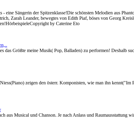
nts - eine Sängerin der Spitzenklasse!Die schönsten Melodien aus Phan
ich, Zarah Leander, bewegtes von Edith Piaf, böses von Georg Kreisl
hen!HörbeispieleCopyright by Caterine Eto
n,..
st es das Größte meine Musik( Pop, Balladen) zu performen! Deshalb s
ss(Piano) zeigen den österr. Komponisten, wie man ihn kennt("Im Pra
r
 auch aus Musical und Chanson. Je nach Anlass und Raumausstattung wird