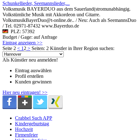
Schunkellieder, Seemannslieder,...
Volksmusik BAYERDUO aus dem Sauerland(stromunabhängig.
Volkstümliche Musik mit Akkordeon und Gitarre.
VolksmusikBayerDuo@t-online.de.. / Neu: Auch als SeemannsDuo
/ Tel. 02971-87432 www.Bayerduo.de
PLZ: 57392
Budget / Gage: auf Anfrage
Eintrag anzeigen >>
Seite 2
<
1
2
>
Seiten: 2
Künstler in Ihrer Region suchen:
Als Künstler neu anmelden!
Eintrag auswählen
Profil erstellen
Kunden gewinnen
Hier neu eintragen! >>
Crabbel Such APP
Kindergeburtstag
Hochzeit
Firmenfeier