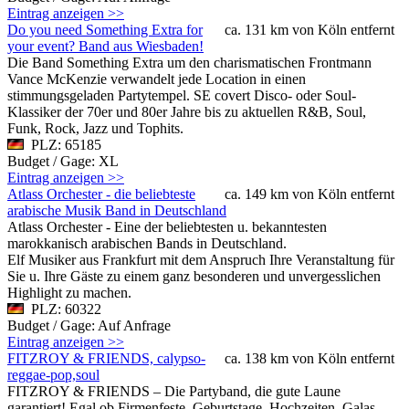
Eintrag anzeigen >>
Do you need Something Extra for
ca. 131 km von Köln entfernt
your event? Band aus Wiesbaden!
Die Band Something Extra um den charismatischen Frontmann
Vance McKenzie verwandelt jede Location in einen
stimmungsgeladen Partytempel. SE covert Disco- oder Soul-
Klassiker der 70er und 80er Jahre bis zu aktuellen R&B, Soul,
Funk, Rock, Jazz und Tophits.
PLZ: 65185
Budget / Gage: XL
Eintrag anzeigen >>
Atlass Orchester - die beliebteste
ca. 149 km von Köln entfernt
arabische Musik Band in Deutschland
Atlass Orchester - Eine der beliebtesten u. bekanntesten
marokkanisch arabischen Bands in Deutschland.
Elf Musiker aus Frankfurt mit dem Anspruch Ihre Veranstaltung für
Sie u. Ihre Gäste zu einem ganz besonderen und unvergesslichen
Highlight zu machen.
PLZ: 60322
Budget / Gage: Auf Anfrage
Eintrag anzeigen >>
FITZROY & FRIENDS, calypso-
ca. 138 km von Köln entfernt
reggae-pop,soul
FITZROY & FRIENDS – Die Partyband, die gute Laune
garantiert! Egal ob Firmenfeste, Geburtstage, Hochzeiten, Galas