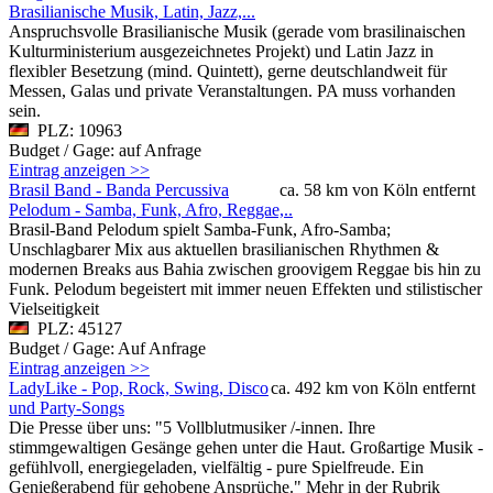
Brasilianische Musik, Latin, Jazz,...
Anspruchsvolle Brasilianische Musik (gerade vom brasilinaischen
Kulturministerium ausgezeichnetes Projekt) und Latin Jazz in
flexibler Besetzung (mind. Quintett), gerne deutschlandweit für
Messen, Galas und private Veranstaltungen. PA muss vorhanden
sein.
PLZ: 10963
Budget / Gage: auf Anfrage
Eintrag anzeigen >>
Brasil Band - Banda Percussiva
ca. 58 km von Köln entfernt
Pelodum - Samba, Funk, Afro, Reggae,..
Brasil-Band Pelodum spielt Samba-Funk, Afro-Samba;
Unschlagbarer Mix aus aktuellen brasilianischen Rhythmen &
modernen Breaks aus Bahia zwischen groovigem Reggae bis hin zu
Funk. Pelodum begeistert mit immer neuen Effekten und stilistischer
Vielseitigkeit
PLZ: 45127
Budget / Gage: Auf Anfrage
Eintrag anzeigen >>
LadyLike - Pop, Rock, Swing, Disco
ca. 492 km von Köln entfernt
und Party-Songs
Die Presse über uns: "5 Vollblutmusiker /-innen. Ihre
stimmgewaltigen Gesänge gehen unter die Haut. Großartige Musik -
gefühlvoll, energiegeladen, vielfältig - pure Spielfreude. Ein
Genießerabend für gehobene Ansprüche." Mehr in der Rubrik