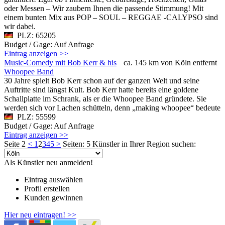
oder Messen – Wir zaubern Ihnen die passende Stimmung! Mit
einem bunten Mix aus POP – SOUL – REGGAE -CALYPSO sind
wir dabei.
PLZ: 65205
Budget / Gage: Auf Anfrage
Eintrag anzeigen >>
Music-Comedy mit Bob Kerr & his
ca. 145 km von Köln entfernt
Whoopee Band
30 Jahre spielt Bob Kerr schon auf der ganzen Welt und seine
Auftritte sind längst Kult. Bob Kerr hatte bereits eine goldene
Schallplatte im Schrank, als er die Whoopee Band gründete. Sie
werden sich vor Lachen schütteln, denn „making whoopee“ bedeute
PLZ: 55599
Budget / Gage: Auf Anfrage
Eintrag anzeigen >>
Seite 2
<
1
2
3
4
5
>
Seiten: 5
Künstler in Ihrer Region suchen:
Als Künstler neu anmelden!
Eintrag auswählen
Profil erstellen
Kunden gewinnen
Hier neu eintragen! >>