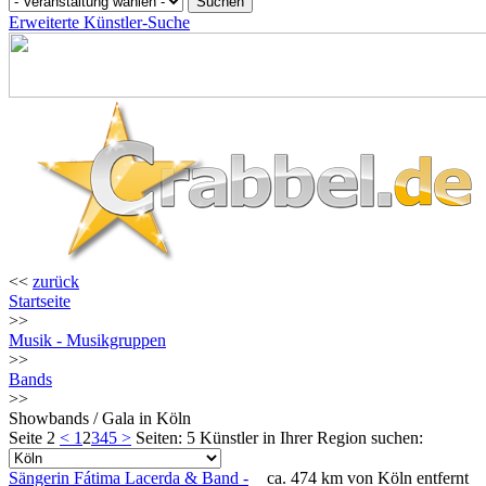
Erweiterte Künstler-Suche
<<
zurück
Startseite
>>
Musik - Musikgruppen
>>
Bands
>>
Showbands / Gala in Köln
Seite 2
<
1
2
3
4
5
>
Seiten: 5
Künstler in Ihrer Region suchen:
Sängerin Fátima Lacerda & Band -
ca. 474 km von Köln entfernt