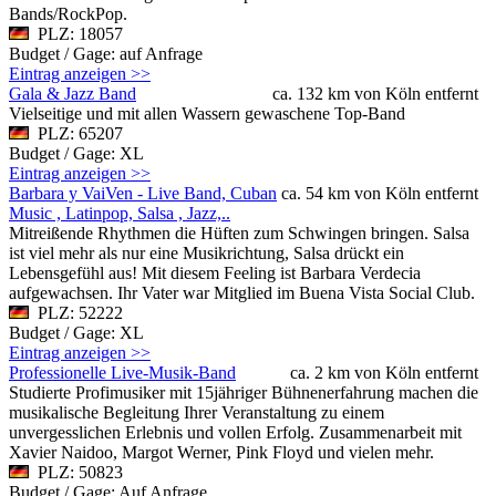
Bands/RockPop.
PLZ: 18057
Budget / Gage: auf Anfrage
Eintrag anzeigen >>
Gala & Jazz Band
ca. 132 km von Köln entfernt
Vielseitige und mit allen Wassern gewaschene Top-Band
PLZ: 65207
Budget / Gage: XL
Eintrag anzeigen >>
Barbara y VaiVen - Live Band, Cuban
ca. 54 km von Köln entfernt
Music , Latinpop, Salsa , Jazz,..
Mitreißende Rhythmen die Hüften zum Schwingen bringen. Salsa
ist viel mehr als nur eine Musikrichtung, Salsa drückt ein
Lebensgefühl aus! Mit diesem Feeling ist Barbara Verdecia
aufgewachsen. Ihr Vater war Mitglied im Buena Vista Social Club.
PLZ: 52222
Budget / Gage: XL
Eintrag anzeigen >>
Professionelle Live-Musik-Band
ca. 2 km von Köln entfernt
Studierte Profimusiker mit 15jähriger Bühnenerfahrung machen die
musikalische Begleitung Ihrer Veranstaltung zu einem
unvergesslichen Erlebnis und vollen Erfolg. Zusammenarbeit mit
Xavier Naidoo, Margot Werner, Pink Floyd und vielen mehr.
PLZ: 50823
Budget / Gage: Auf Anfrage