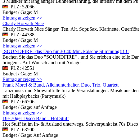
3 Musiker mit langjähriger Bühnenerfahrung, die intensiv mit dem Pu
PLZ: 52066
Budget / Gage: M
Eintrag anzeigen >>
Charly Horvath Nice
Charly Horvath Nice Sänger, Ten. Alt. Sopr.Sax, Klarinette, Querflöte
PLZ: 44388
Budget / Gage: M
Eintrag anzeigen >>
-SOUNDFIRE- das Duo für 30-40 Min. kölsche Stimmung!!!!!!
Buchen Sie das Duo "SOUNDFIRE" , und Sie erleben eine tolle Dar
bringen. - Auf Wunsch auch mit Anlage.
PLZ: 42551
Budget / Gage: M
Eintrag anzeigen >>
Frank Morel & Band, Alleinunterhalter, Duo, Trio, Quartett
Tanzmusik und Showauftritte für alle Veranstaltungen. Musik aus den 6
mit Halbplaybacks (Partymusik)
PLZ: 66706
Budget / Gage: auf Anfrage
Eintrag anzeigen >>
Die 70ger Disco Band - Hot Stuff
Hot Stuff ist im In- & Ausland unterwegs. Schwerpunkt ist 70s Disc
PLZ: 63500
Budget / Gage: Auf Anfrage