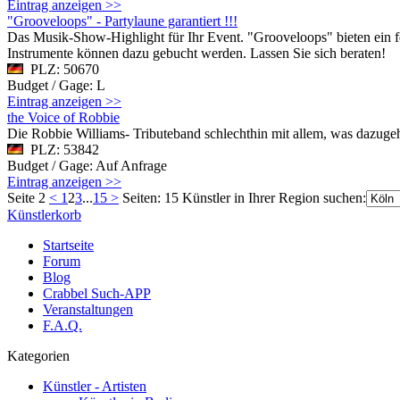
Eintrag anzeigen >>
"Grooveloops" - Partylaune garantiert !!!
Das Musik-Show-Highlight für Ihr Event. "Grooveloops" bieten ein 
Instrumente können dazu gebucht werden. Lassen Sie sich beraten!
PLZ: 50670
Budget / Gage: L
Eintrag anzeigen >>
the Voice of Robbie
Die Robbie Williams- Tributeband schlechthin mit allem, was dazugehö
PLZ: 53842
Budget / Gage: Auf Anfrage
Eintrag anzeigen >>
Seite 2
<
1
2
3
...
15
>
Seiten: 15
Künstler in Ihrer Region suchen:
Künstlerkorb
Startseite
Forum
Blog
Crabbel Such-APP
Veranstaltungen
F.A.Q.
Kategorien
Künstler - Artisten