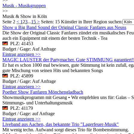
>>
Musik - Musikgruppen
>>
Musik & Show in Köln
Seite 2
<
1
2
3
...
15
>
Seiten: 15
Künstler in Ihrer Region suchen:
Show u Big Band Sound der Original Classic Fanfares aus Neuss
Die Show der Original Classic Fanfares zündet ein musikalisches Fe
auch ein Equipment mit einem der besten Technik - Tea
PLZ: 41453
Budget / Gage: Auf Anfrage
Eintrag anzeigen >>
MAGIC LAUSTER der Partymacher. Gute STIMMUNG garantiert!!
Er hat es schon 1000 mal bewiesen, gute Stimmung ist kein zufall, e
gute Mischung von seinen Hits und bekannten Songs
PLZ: 45899
Budget / Gage: Auf Anfrage
Eintrag anzeigen >>
Poether Show Fanfaren Mönchengladbach
Showmusikprogramm mit Gesang • Wir empfehlen uns für: Galas – Sho
Stimmungs- und Unterhaltungsmusik
PLZ: 41179
Budget / Gage: auf Anfrage
Eintrag anzeigen >>
Liveband aus Aachen, das bekannte Trio "Lagerfeuer-Musik"
Mit wenig techn. Aufwand sorgt dieses Trio für Bombenstimmung.