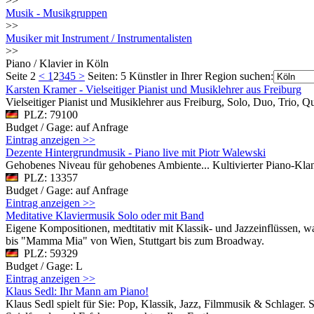
>>
Musik - Musikgruppen
>>
Musiker mit Instrument / Instrumentalisten
>>
Piano / Klavier in Köln
Seite 2
<
1
2
3
4
5
>
Seiten: 5
Künstler in Ihrer Region suchen:
Karsten Kramer - Vielseitiger Pianist und Musiklehrer aus Freiburg
Vielseitiger Pianist und Musiklehrer aus Freiburg, Solo, Duo, Trio, Qu
PLZ: 79100
Budget / Gage: auf Anfrage
Eintrag anzeigen >>
Dezente Hintergrundmusik - Piano live mit Piotr Walewski
Gehobenes Niveau für gehobenes Ambiente... Kultivierter Piano-Klangt
PLZ: 13357
Budget / Gage: auf Anfrage
Eintrag anzeigen >>
Meditative Klaviermusik Solo oder mit Band
Eigene Kompositionen, medtitativ mit Klassik- und Jazzeinflüssen, 
bis "Mamma Mia" von Wien, Stuttgart bis zum Broadway.
PLZ: 59329
Budget / Gage: L
Eintrag anzeigen >>
Klaus Sedl: Ihr Mann am Piano!
Klaus Sedl spielt für Sie: Pop, Klassik, Jazz, Filmmusik & Schlager