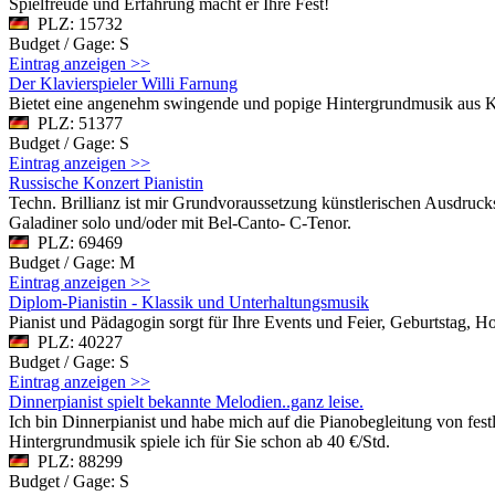
Spielfreude und Erfahrung macht er Ihre Fest!
PLZ: 15732
Budget / Gage: S
Eintrag anzeigen >>
Der Klavierspieler Willi Farnung
Bietet eine angenehm swingende und popige Hintergrundmusik aus K
PLZ: 51377
Budget / Gage: S
Eintrag anzeigen >>
Russische Konzert Pianistin
Techn. Brillianz ist mir Grundvoraussetzung künstlerischen Ausdruck
Galadiner solo und/oder mit Bel-Canto- C-Tenor.
PLZ: 69469
Budget / Gage: M
Eintrag anzeigen >>
Diplom-Pianistin - Klassik und Unterhaltungsmusik
Pianist und Pädagogin sorgt für Ihre Events und Feier, Geburtstag, Ho
PLZ: 40227
Budget / Gage: S
Eintrag anzeigen >>
Dinnerpianist spielt bekannte Melodien..ganz leise.
Ich bin Dinnerpianist und habe mich auf die Pianobegleitung von fes
Hintergrundmusik spiele ich für Sie schon ab 40 €/Std.
PLZ: 88299
Budget / Gage: S