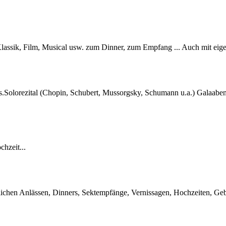
lassik, Film, Musical usw. zum Dinner, zum Empfang ... Auch mit ei
s.Solorezital (Chopin, Schubert, Mussorgsky, Schumann u.a.) Galaabend
chzeit...
tlichen Anlässen, Dinners, Sektempfänge, Vernissagen, Hochzeiten, Geb