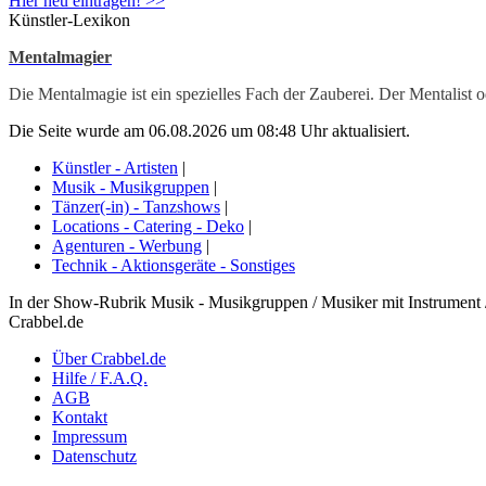
Hier neu eintragen! >>
Künstler-Lexikon
Mentalmagier
Die Mentalmagie ist ein spezielles Fach der Zauberei. Der Mentalist 
Die Seite wurde am 06.08.2026 um 08:48 Uhr aktualisiert.
Künstler - Artisten
|
Musik - Musikgruppen
|
Tänzer(-in) - Tanzshows
|
Locations - Catering - Deko
|
Agenturen - Werbung
|
Technik - Aktionsgeräte - Sonstiges
In der Show-Rubrik Musik - Musikgruppen / Musiker mit Instrument / 
Crabbel.de
Über Crabbel.de
Hilfe / F.A.Q.
AGB
Kontakt
Impressum
Datenschutz