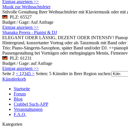
Eintrag anzeigen >>
Musik zur Weihnachtsfeier
Stilvolle Gestaltung Ihrer Weihnachtsfeier mit Klaviermusik oder mit 
PLZ: 65527
Budget / Gage: Auf Anfrage
Eintrag anzeigen >>
Shanaka Perera - Pianist & DJ
ELEGANT ODER LÄSSIG, DEZENT ODER INTENSIV! Pianoplus bietet v
Hintergrund, konzertanter Vortrag oder als Tanzmusik mit Band oder
Trio: Piano-Sängerin-Saxophon, später Band und/oder DJ. ++pianoplu
Pausengestaltung bei Vorträgen oder mehrgängigen Menüs, Firmeneve
PLZ: 61231
Budget / Gage: auf Anfrage
Eintrag anzeigen >>
Seite 2
<
1
2
3
4
5
>
Seiten: 5
Künstler in Ihrer Region suchen:
Künstlerkorb
Startseite
Forum
Blog
Crabbel Such-APP
Veranstaltungen
F.A.Q.
Kategorien