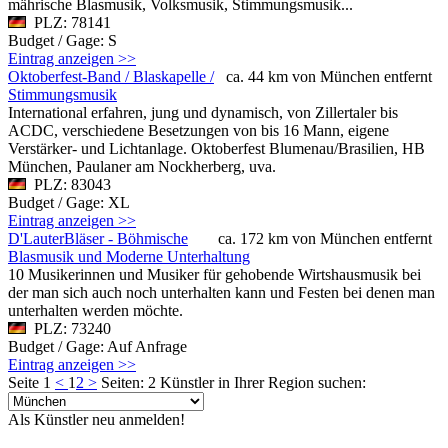
mährische Blasmusik, Volksmusik, Stimmungsmusik...
PLZ: 78141
Budget / Gage: S
Eintrag anzeigen >>
Oktoberfest-Band / Blaskapelle /
ca. 44 km von München entfernt
Stimmungsmusik
International erfahren, jung und dynamisch, von Zillertaler bis
ACDC, verschiedene Besetzungen von bis 16 Mann, eigene
Verstärker- und Lichtanlage. Oktoberfest Blumenau/Brasilien, HB
München, Paulaner am Nockherberg, uva.
PLZ: 83043
Budget / Gage: XL
Eintrag anzeigen >>
D'LauterBläser - Böhmische
ca. 172 km von München entfernt
Blasmusik und Moderne Unterhaltung
10 Musikerinnen und Musiker für gehobende Wirtshausmusik bei
der man sich auch noch unterhalten kann und Festen bei denen man
unterhalten werden möchte.
PLZ: 73240
Budget / Gage: Auf Anfrage
Eintrag anzeigen >>
Seite 1
<
1
2
>
Seiten: 2
Künstler in Ihrer Region suchen:
Als Künstler neu anmelden!