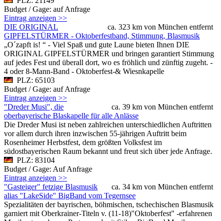
PLZ: 21149
Budget / Gage: auf Anfrage
Eintrag anzeigen >>
DIE ORIGINAL
ca. 323 km von München entfernt
GIPFELSTÜRMER - Oktoberfestband, Stimmung, Blasmusik
„O´zapft is! “ - Viel Spaß und gute Laune bieten Ihnen DIE
ORIGINAL GIPFELSTÜRMER und bringen garantiert Stimmung
auf jedes Fest und überall dort, wo es fröhlich und zünftig zugeht. -
4 oder 8-Mann-Band - Oktoberfest-& Wiesnkapelle
PLZ: 65103
Budget / Gage: auf Anfrage
Eintrag anzeigen >>
"Dreder Musi", die
ca. 39 km von München entfernt
oberbayerische Blaskapelle für alle Anlässe
Die Dreder Musi ist neben zahlreichen unterschiedlichen Auftritten
vor allem durch ihren inzwischen 55-jährigen Auftritt beim
Rosenheimer Herbstfest, dem größten Volksfest im
südostbayerischen Raum bekannt und freut sich über jede Anfrage.
PLZ: 83104
Budget / Gage: Auf Anfrage
Eintrag anzeigen >>
"Gasteiger" fetzige Blasmusik
ca. 34 km von München entfernt
alias "LakeSide" BigBand vom Tegernsee
Spezialitäten der bayrischen, böhmischen, tschechischen Blasmusik
garniert mit Oberkrainer-Titeln v. (11-18)"Oktoberfest" -erfahrenen