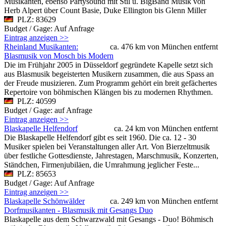
Musikanten, ebenso Partysound mit Stil u. BigBand Musik von
Herb Alpert über Count Basie, Duke Ellington bis Glenn Miller
PLZ: 83629
Budget / Gage: Auf Anfrage
Eintrag anzeigen >>
Rheinland Musikanten:
ca. 476 km von München entfernt
Blasmusik von Mosch bis Modern
Die im Frühjahr 2005 in Düsseldorf gegründete Kapelle setzt sich
aus Blasmusik begeisterten Musikern zusammen, die aus Spass an
der Freude musizieren. Zum Programm gehört ein breit gefächertes
Repertoire von böhmischen Klängen bis zu modernen Rhythmen.
PLZ: 40599
Budget / Gage: auf Anfrage
Eintrag anzeigen >>
Blaskapelle Helfendorf
ca. 24 km von München entfernt
Die Blaskapelle Helfendorf gibt es seit 1960. Die ca. 12 - 30
Musiker spielen bei Veranstaltungen aller Art. Von Bierzeltmusik
über festliche Gottesdienste, Jahrestagen, Marschmusik, Konzerten,
Ständchen, Firmenjubiläen, die Umrahmung jeglicher Feste...
PLZ: 85653
Budget / Gage: Auf Anfrage
Eintrag anzeigen >>
Blaskapelle Schönwälder
ca. 249 km von München entfernt
Dorfmusikanten - Blasmusik mit Gesangs Duo
Blaskapelle aus dem Schwarzwald mit Gesangs - Duo! Böhmisch