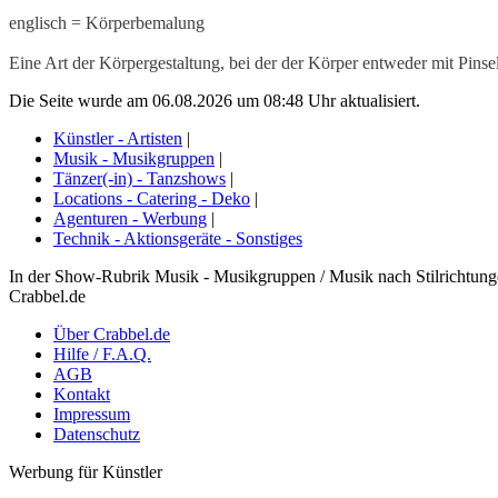
englisch = Körperbemalung
Eine Art der Körpergestaltung, bei der der Körper entweder mit Pinse
Die Seite wurde am 06.08.2026 um 08:48 Uhr aktualisiert.
Künstler - Artisten
|
Musik - Musikgruppen
|
Tänzer(-in) - Tanzshows
|
Locations - Catering - Deko
|
Agenturen - Werbung
|
Technik - Aktionsgeräte - Sonstiges
In der Show-Rubrik Musik - Musikgruppen / Musik nach Stilrichtunge
Crabbel.de
Über Crabbel.de
Hilfe / F.A.Q.
AGB
Kontakt
Impressum
Datenschutz
Werbung für Künstler