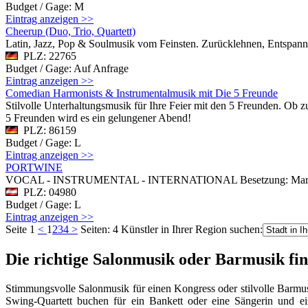
Budget / Gage: M
Eintrag anzeigen >>
Cheerup (Duo, Trio, Quartett)
Latin, Jazz, Pop & Soulmusik vom Feinsten. Zurücklehnen, Entspanne
PLZ: 22765
Budget / Gage: Auf Anfrage
Eintrag anzeigen >>
Comedian Harmonists & Instrumentalmusik mit Die 5 Freunde
Stilvolle Unterhaltungsmusik für Ihre Feier mit den 5 Freunden. Ob 
5 Freunden wird es ein gelungener Abend!
PLZ: 86159
Budget / Gage: L
Eintrag anzeigen >>
PORTWINE
VOCAL - INSTRUMENTAL - INTERNATIONAL Besetzung: Martina -
PLZ: 04980
Budget / Gage: L
Eintrag anzeigen >>
Seite 1
<
1
2
3
4
>
Seiten: 4
Künstler in Ihrer Region suchen:
Die richtige Salonmusik oder Barmusik fi
Stimmungsvolle Salonmusik für einen Kongress oder stilvolle Barmus
Swing-Quartett buchen für ein Bankett oder eine Sängerin und ei