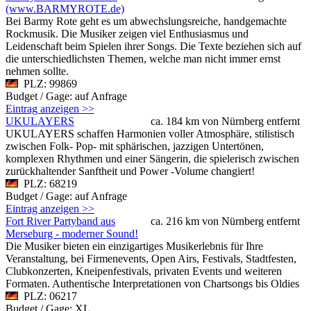
(www.BARMYROTE.de)
Bei Barmy Rote geht es um abwechslungsreiche, handgemachte
Rockmusik. Die Musiker zeigen viel Enthusiasmus und
Leidenschaft beim Spielen ihrer Songs. Die Texte beziehen sich auf
die unterschiedlichsten Themen, welche man nicht immer ernst
nehmen sollte.
PLZ: 99869
Budget / Gage: auf Anfrage
Eintrag anzeigen >>
UKULAYERS
ca. 184 km von Nürnberg entfernt
UKULAYERS schaffen Harmonien voller Atmosphäre, stilistisch
zwischen Folk- Pop- mit sphärischen, jazzigen Untertönen,
komplexen Rhythmen und einer Sängerin, die spielerisch zwischen
zurückhaltender Sanftheit und Power -Volume changiert!
PLZ: 68219
Budget / Gage: auf Anfrage
Eintrag anzeigen >>
Fort River Partyband aus
ca. 216 km von Nürnberg entfernt
Merseburg - moderner Sound!
Die Musiker bieten ein einzigartiges Musikerlebnis für Ihre
Veranstaltung, bei Firmenevents, Open Airs, Festivals, Stadtfesten,
Clubkonzerten, Kneipenfestivals, privaten Events und weiteren
Formaten. Authentische Interpretationen von Chartsongs bis Oldies
PLZ: 06217
Budget / Gage: XL