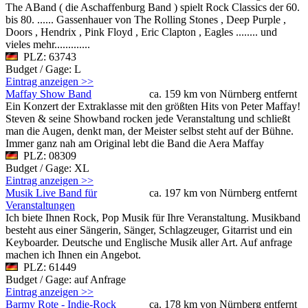
The ABand ( die Aschaffenburg Band ) spielt Rock Classics der 60.
bis 80. ...... Gassenhauer von The Rolling Stones , Deep Purple ,
Doors , Hendrix , Pink Floyd , Eric Clapton , Eagles ........ und
vieles mehr.............
PLZ: 63743
Budget / Gage: L
Eintrag anzeigen >>
Maffay Show Band
ca. 159 km von Nürnberg entfernt
Ein Konzert der Extraklasse mit den größten Hits von Peter Maffay!
Steven & seine Showband rocken jede Veranstaltung und schließt
man die Augen, denkt man, der Meister selbst steht auf der Bühne.
Immer ganz nah am Original lebt die Band die Aera Maffay
PLZ: 08309
Budget / Gage: XL
Eintrag anzeigen >>
Musik Live Band für
ca. 197 km von Nürnberg entfernt
Veranstaltungen
Ich biete Ihnen Rock, Pop Musik für Ihre Veranstaltung. Musikband
besteht aus einer Sängerin, Sänger, Schlagzeuger, Gitarrist und ein
Keyboarder. Deutsche und Englische Musik aller Art. Auf anfrage
machen ich Ihnen ein Angebot.
PLZ: 61449
Budget / Gage: auf Anfrage
Eintrag anzeigen >>
Barmy Rote - Indie-Rock
ca. 178 km von Nürnberg entfernt