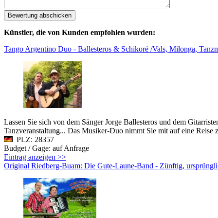
Künstler, die von Kunden empfohlen wurden:
Tango Argentino Duo - Ballesteros & Schikoré /Vals, Milonga, Tanz
Lassen Sie sich von dem Sänger Jorge Ballesteros und dem Gitarris
Tanzveranstaltung... Das Musiker-Duo nimmt Sie mit auf eine Reise 
PLZ: 28357
Budget / Gage: auf Anfrage
Eintrag anzeigen >>
Original Riedberg-Buam: Die Gute-Laune-Band - Zünftig, ursprüngl