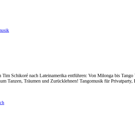
musik
ten Tim Schikoré nach Lateinamerika entführen: Von Milonga bis Tango
zum Tanzen, Träumen und Zurücklehnen! Tangomusik für Privatparty, Fir
ich