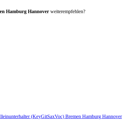
emen Hamburg Hannover
weiterempfehlen?
lleinunterhalter (KeyGitSaxVoc) Bremen Hamburg Hannover