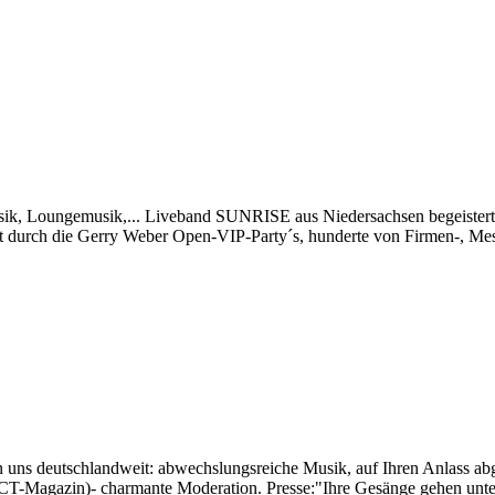
k, Loungemusik,... Liveband SUNRISE aus Niedersachsen begeistert sei
nnt durch die Gerry Weber Open-VIP-Party´s, hunderte von Firmen-, M
ns deutschlandweit: abwechslungsreiche Musik, auf Ihren Anlass abges
T-Magazin)- charmante Moderation. Presse:"Ihre Gesänge gehen unter