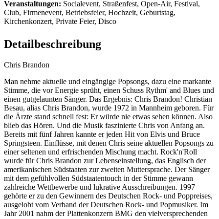
Veranstaltungen:
Socialevent, Straßenfest, Open-Air, Festival,
Club, Firmenevent, Betriebsfeier, Hochzeit, Geburtstag,
Kirchenkonzert, Private Feier, Disco
Detailbeschreibung
Chris Brandon
Man nehme aktuelle und eingängige Popsongs, dazu eine markante
Stimme, die vor Energie sprüht, einen Schuss Rythm' and Blues und
einen gutgelaunten Sänger. Das Ergebnis: Chris Brandon! Christian
Besau, alias Chris Brandon, wurde 1972 in Mannheim geboren. Für
die Ärzte stand schnell fest: Er würde nie etwas sehen können. Also
blieb das Hören. Und die Musik faszinierte Chris von Anfang an.
Bereits mit fünf Jahren kannte er jeden Hit von Elvis und Bruce
Springsteen. Einflüsse, mit denen Chris seine aktuellen Popsongs zu
einer seltenen und erfrischenden Mischung macht. Rock'n'Roll
wurde für Chris Brandon zur Lebenseinstellung, das Englisch der
amerikanischen Südstaaten zur zweiten Muttersprache. Der Sänger
mit dem gefühlvollen Südstaatentouch in der Stimme gewann
zahlreiche Wettbewerbe und lukrative Ausschreibungen. 1997
gehörte er zu den Gewinnern des Deutschen Rock- und Poppreises,
ausgelobt vom Verband der Deutschen Rock- und Popmusiker. Im
Jahr 2001 nahm der Plattenkonzern BMG den vielversprechenden