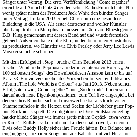
Sänger unter Vertrag. Die erste Veröffentlichung "Come together"
erreichte auf Anhieb Platz 4 der deutschen Radio-Formatcharts. Nur
wenig später nahm der Produzent Jack White den blinden Sänger
unter Vertrag. Im Jahr 2003 erhielt Chris dann eine besondere
Einladung in die USA. Als erster deutscher und weißer Künstler
überhaupt trat er in Memphis Tennessee im Club von Blueslegende
B.B. King gemeinsam mit dessen Band auf und wurde frenetisch
gefeiert. Außerdem hatte er die Ehre, in den berühmten Sunstudios
zu produzieren, wo Künstler wie Elvis Presley oder Jerry Lee Lewis
Musikgeschichte schrieben
Mit dem Erfolgstitel „Stop“ brachte Chris Brandon 2013 erneut
frischen Wind in die Popmusik. In der internationalen Rubrik „Die
100 schönsten Songs“ des Downloadriesen Amazon kam er bis auf
Platz 33. Ein vielversprechendes Vorzeichen für sein einfühlsames
Album „The hole World is a Colour“ aus Juni 2013. Neben seinen
Erfolgstiteln wie „Come together“ und „Smile smile“ finden sich
darauf auch neue Eigenkompositionen, zum Teil live eingespielt, bei
denen Chris Brandon sich mit unverwechselbar ausdrucksvoller
Stimme mühelos in die Herzen und Seelen der Liebhaber guter Pop-
und Rockmusik spielt. Die obligatorische Dosis Südstaatenfeeling
hat der blinde Sänger wie immer gratis mit im Gepäck, etwa wenn
er Rock’n Roll-Klassiker mit einer Leidenschaft covert, an denen
Elvis oder Buddy Holly sicher ihre Freude hätten. Die Balance aus
eingängigen, tanzbaren Songs und aus Balladen mit viel Herz und