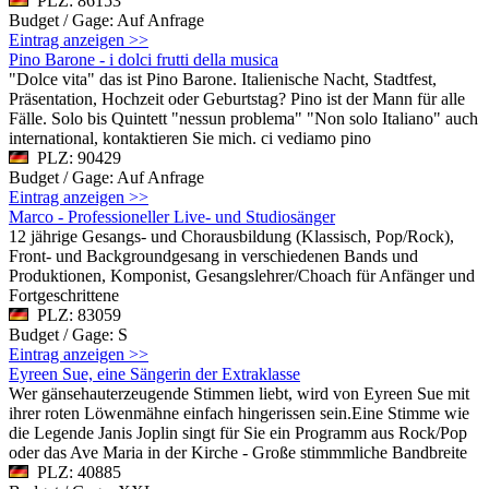
PLZ: 86153
Budget / Gage: Auf Anfrage
Eintrag anzeigen >>
Pino Barone - i dolci frutti della musica
"Dolce vita" das ist Pino Barone. Italienische Nacht, Stadtfest,
Präsentation, Hochzeit oder Geburtstag? Pino ist der Mann für alle
Fälle. Solo bis Quintett "nessun problema" "Non solo Italiano" auch
international, kontaktieren Sie mich. ci vediamo pino
PLZ: 90429
Budget / Gage: Auf Anfrage
Eintrag anzeigen >>
Marco - Professioneller Live- und Studiosänger
12 jährige Gesangs- und Chorausbildung (Klassisch, Pop/Rock),
Front- und Backgroundgesang in verschiedenen Bands und
Produktionen, Komponist, Gesangslehrer/Choach für Anfänger und
Fortgeschrittene
PLZ: 83059
Budget / Gage: S
Eintrag anzeigen >>
Eyreen Sue, eine Sängerin der Extraklasse
Wer gänsehauterzeugende Stimmen liebt, wird von Eyreen Sue mit
ihrer roten Löwenmähne einfach hingerissen sein.Eine Stimme wie
die Legende Janis Joplin singt für Sie ein Programm aus Rock/Pop
oder das Ave Maria in der Kirche - Große stimmmliche Bandbreite
PLZ: 40885