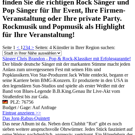
finden Sie die richtigen Rock Sänger und
Pop Sänger für Ihr Event, Ihre Firmen-
Veranstaltung oder Ihre private Party.
Rockmusik und Popmusik als Highlight
für Ihre Veranstaltung!
Seite 1
<
1
2
3
4
>
Seiten: 4
Künstler in Ihrer Region suchen:
Sänger Chris Brandon - Pop & Rock-Klassiker mit Erfolgsgarantie!
Der blinde deutsche Sänger mit der markanten Stimme macht jeden
Anlass zum unvergessenen Fest mit seinen Hits und
Popklassikern.Von Star-Produzent Jack White entdeckt, begann er
seine Karriere beim BMG-Konzern. Er produzierte in den USA in
den legendären Sun-Studios und spielte als erster Weißer mit der
Band von Blues-Legende B.B.King.Genau Ihr Live-Akt vom
Straßenfest bis zur Gala.
PLZ: 76756
Budget / Gage: Auf Anfrage
Eintrag anzeigen >>
Das Jorg-Rabus-Quintett
Das neue Album ist da. Neben dem Clubhit "Rot" gibt es noch
sieben weitere anspruchsvolle Ohrwürmer. Jedes Stück fasziniert auf
seine Weise: nachdenklich, aggressiv, verträumt. Ein Hörerlebnis der