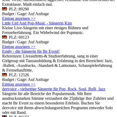
Extraklasse. Mailt einfach mal.
PLZ: 89290
Budget / Gage: Auf Anfrage
Eintrag anzeigen >>
Little Girl And Pop-Music - Sängerin Kim
Kleine Live-Sängerin mit einer riesigen Bühnen und
Fernseherfahrung. Ein Wirbelwind der Popmusic.
PLZ: 69123
Budget / Gage: Auf Anfrage
Eintrag anzeigen >>
Emily - die Sängerin für Ihr Event!
Referenzen: Liveauftritts-& Studioerfahrung, sang in einer
Girlgroup mit Tanzausbildung & Erfahrung in den Bereichen: Jazz,
-Ballett, -Ausdrucks, -Standard-& Latinotanz, Schauspielerfahrung
& Fernsehauftritte.
PLZ: 12526
Budget / Gage: Auf Anfrage
Eintrag anzeigen >>
deevoice - vielseitige Sängerin für Pop, Rock, Soul, RnB, Jazz
Sängerin für alle Bereiche der Popularmusik. Mit Ihrer
ausdrucksstarken Stimme verzaubert die 25jährige ihre Zuhörer und
macht Ihr Event zu einem besonderen Erlebnis. Buchen Sie
deevoice mit ihrem abwechslungsreichen Programm entweder Solo
oder mit Band.