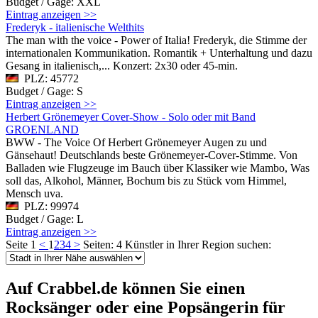
Budget / Gage: XXL
Eintrag anzeigen >>
Frederyk - italienische Welthits
The man with the voice - Power of Italia! Frederyk, die Stimme der
internationalen Kommunikation. Romantik + Unterhaltung und dazu
Gesang in italienisch,... Konzert: 2x30 oder 45-min.
PLZ: 45772
Budget / Gage: S
Eintrag anzeigen >>
Herbert Grönemeyer Cover-Show - Solo oder mit Band
GROENLAND
BWW - The Voice Of Herbert Grönemeyer Augen zu und
Gänsehaut! Deutschlands beste Grönemeyer-Cover-Stimme. Von
Balladen wie Flugzeuge im Bauch über Klassiker wie Mambo, Was
soll das, Alkohol, Männer, Bochum bis zu Stück vom Himmel,
Mensch uva.
PLZ: 99974
Budget / Gage: L
Eintrag anzeigen >>
Seite 1
<
1
2
3
4
>
Seiten: 4
Künstler in Ihrer Region suchen:
Auf Crabbel.de können Sie einen
Rocksänger oder eine Popsängerin für