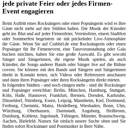
jede private Feier oder jedes Firmen-
Event engagieren
Beim Auftritt eines Rocksängers oder einer Popsängerin wird es Ihre
Gäste nicht mehr auf den Stühlen halten. Die Musik der Künstler
geht ins Blut und auf jeder Firmenfeier, Vereinsfeier, einem Stadtfest
oder Sommerfest begeistern sie mit prickelnder Live-Atmosphäre
die Gäste. Wenn Sie auf Crabbel.de eine Rocksängerin oder einen
Popsänger für Ihr Firmenevent, eine Tanzveranstaltung oder Gala
buchen möchten, haben Sie eine große Auswahl. Es gibt sowohl
Sänger und Sängerinnen, die eigene Musik spielen, als auch
Künstler, die Songs anderer Bands oder Sänger live auf die Bühne
covern. Sie können mit den Bands und Sängern und Sängerinnen
direkt in Kontakt treten, sich Videos oder Referenzen anschauen
und dann ihren Popsänger oder ihren Rocksängerin direkt mieten.
In folgenden Städten - und noch einigen mehr - sind die Rocksänger
und Popsänger erreichbar: Berlin, München, Hamburg, Stuttgart,
Köln, Halle, Hannover, Frankfurt, Bremen, Dresden, Karlsruhe,
Düsseldorf, Nürnberg, Essen, Leipzig, Mannheim, Kiel, Dortmund,
Freiburg, Chemnitz, Mainz, Heidelberg, Wiesbaden, Bonn, Ulm,
Würzburg, Oberhausen, Darmstadt, Augsburg, Heilbronn,
Duisburg, Koblenz, Ingolstadt, Tübingen, Münster, Braunschweig,
Aachen, Bielefeld. Nutzen Sie einfach unsere Suche oben und Sie
finden sofort Rocksänger und Popmusiker in Ihrer Nähe.