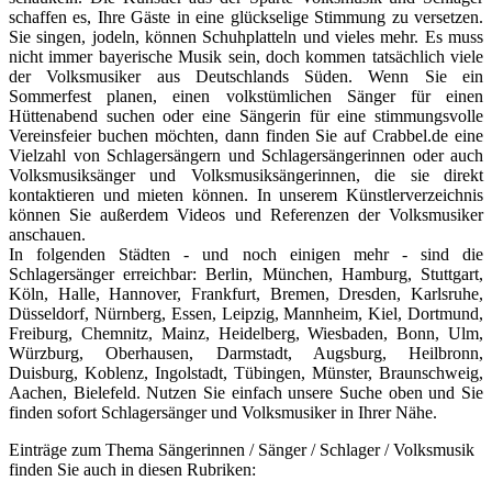
schaffen es, Ihre Gäste in eine glückselige Stimmung zu versetzen.
Sie singen, jodeln, können Schuhplatteln und vieles mehr. Es muss
nicht immer bayerische Musik sein, doch kommen tatsächlich viele
der Volksmusiker aus Deutschlands Süden. Wenn Sie ein
Sommerfest planen, einen volkstümlichen Sänger für einen
Hüttenabend suchen oder eine Sängerin für eine stimmungsvolle
Vereinsfeier buchen möchten, dann finden Sie auf Crabbel.de eine
Vielzahl von Schlagersängern und Schlagersängerinnen oder auch
Volksmusiksänger und Volksmusiksängerinnen, die sie direkt
kontaktieren und mieten können. In unserem Künstlerverzeichnis
können Sie außerdem Videos und Referenzen der Volksmusiker
anschauen.
In folgenden Städten - und noch einigen mehr - sind die
Schlagersänger erreichbar: Berlin, München, Hamburg, Stuttgart,
Köln, Halle, Hannover, Frankfurt, Bremen, Dresden, Karlsruhe,
Düsseldorf, Nürnberg, Essen, Leipzig, Mannheim, Kiel, Dortmund,
Freiburg, Chemnitz, Mainz, Heidelberg, Wiesbaden, Bonn, Ulm,
Würzburg, Oberhausen, Darmstadt, Augsburg, Heilbronn,
Duisburg, Koblenz, Ingolstadt, Tübingen, Münster, Braunschweig,
Aachen, Bielefeld. Nutzen Sie einfach unsere Suche oben und Sie
finden sofort Schlagersänger und Volksmusiker in Ihrer Nähe.
Einträge zum Thema Sängerinnen / Sänger / Schlager / Volksmusik
finden Sie auch in diesen Rubriken: