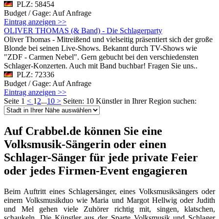
PLZ: 58454
Budget / Gage: Auf Anfrage
Eintrag anzeigen >>
OLIVER THOMAS (& Band) - Die Schlagerparty
Oliver Thomas - Mitreißend und vielseitig präsentiert sich der große
Blonde bei seinen Live-Shows. Bekannt durch TV-Shows wie
"ZDF - Carmen Nebel". Gern gebucht bei den verschiedensten
Schlager-Konzerten. Auch mit Band buchbar! Fragen Sie uns..
PLZ: 72336
Budget / Gage: Auf Anfrage
Eintrag anzeigen >>
Seite 1
<
1
2
...
10
>
Seiten: 10
Künstler in Ihrer Region suchen:
Auf Crabbel.de können Sie eine
Volksmusik-Sängerin oder einen
Schlager-Sänger für jede private Feier
oder jedes Firmen-Event engagieren
Beim Auftritt eines Schlagersänger, eines Volksmusiksängers oder
einem Volksmusikduo wie Maria und Margot Hellwig oder Judith
und Mel gehen viele Zuhörer richtig mit, singen, klatschen,
schaukeln. Die Künstler aus der Sparte Volksmusik und Schlager