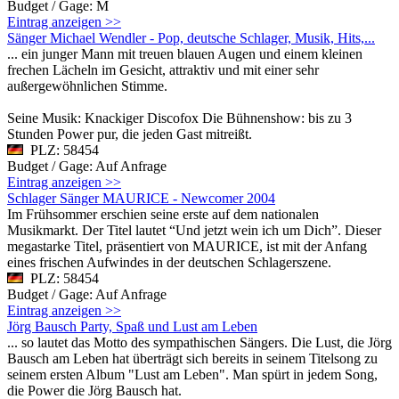
Budget / Gage: M
Eintrag anzeigen >>
Sänger Michael Wendler - Pop, deutsche Schlager, Musik, Hits,...
... ein junger Mann mit treuen blauen Augen und einem kleinen
frechen Lächeln im Gesicht, attraktiv und mit einer sehr
außergewöhnlichen Stimme.
Seine Musik: Knackiger Discofox Die Bühnenshow: bis zu 3
Stunden Power pur, die jeden Gast mitreißt.
PLZ: 58454
Budget / Gage: Auf Anfrage
Eintrag anzeigen >>
Schlager Sänger MAURICE - Newcomer 2004
Im Frühsommer erschien seine erste auf dem nationalen
Musikmarkt. Der Titel lautet “Und jetzt wein ich um Dich”. Dieser
megastarke Titel, präsentiert von MAURICE, ist mit der Anfang
eines frischen Aufwindes in der deutschen Schlagerszene.
PLZ: 58454
Budget / Gage: Auf Anfrage
Eintrag anzeigen >>
Jörg Bausch Party, Spaß und Lust am Leben
... so lautet das Motto des sympathischen Sängers. Die Lust, die Jörg
Bausch am Leben hat überträgt sich bereits in seinem Titelsong zu
seinem ersten Album "Lust am Leben". Man spürt in jedem Song,
die Power die Jörg Bausch hat.