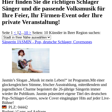
Hier finden Sie die richtigen Schlager
Sänger und die passende Volksmusik für
Ihre Feier, Ihr Firmen-Event oder Ihre
private Veranstaltung!
Seite 1
<
1
2
...
10
>
Seiten: 10
Künstler in Ihrer Region suchen:
Sängerin JASMIN - Pop, deutsche Schlager, Coversongs
Jasmin’s Slogan „Musik ist mein Leben!“ ist Programm.Mit einer
glockengleichen Stimme, frischer Ausstrahlung, mitreißendem und
jugendlichen Charme begeistert die 26-jährige Sängerin immer
wieder ihr Publikum. Jasmin präsentiert eigene Titel des deutschen
Pop-/Schlager-Genres, sowie Cover eingängiger Hits auf jeder Live-
Bühne!
PLZ: 04442
Budget / Gage: auf Anfrage