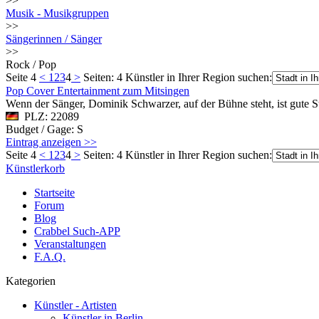
>>
Musik - Musikgruppen
>>
Sängerinnen / Sänger
>>
Rock / Pop
Seite 4
<
1
2
3
4
>
Seiten: 4
Künstler in Ihrer Region suchen:
Pop Cover Entertainment zum Mitsingen
Wenn der Sänger, Dominik Schwarzer, auf der Bühne steht, ist gute S
PLZ: 22089
Budget / Gage: S
Eintrag anzeigen >>
Seite 4
<
1
2
3
4
>
Seiten: 4
Künstler in Ihrer Region suchen:
Künstlerkorb
Startseite
Forum
Blog
Crabbel Such-APP
Veranstaltungen
F.A.Q.
Kategorien
Künstler - Artisten
Künstler in Berlin