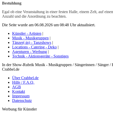
Bestuhlung
Egal ob eine Veranstaltung in einer festen Halle, einem Zelt, auf eine
Anzahl und die Anordnung zu beachten.
Die Seite wurde am 06.08.2026 um 08:48 Uhr aktualisiert.
Künstler - Artisten
|
Musik - Musikgruppen
|
Tänzer(-in) - Tanzshows
|
Locations - Catering - Deko
|
Agenturen - Werbung
|
Technik - Aktionsgeräte - Sonstiges
In der Show-Rubrik Musik - Musikgruppen / Sängerinnen / Sänger / 
Crabbel.de
Über Crabbel.de
Hilfe / F.A.Q.
AGB
Kontakt
Impressum
Datenschutz
Werbung für Künstler