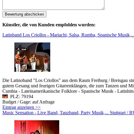
Künstler, die von Kunden empfohlen wurden:
Latinband Los Criollos - Mariachi, Salsa, Rumba, Spanische Musik,..
Die Latinoband "Los Criollos" aus dem Raum Freiburg / Breisgau sind
gutem Gesang und feurigen Gitarrenklängen, die zum Tanzen und Mits
Cumbia - Lateinamerikanische Folklore - Spanische Musik - Latinhits
PLZ: 79194
Budget / Gage: auf Anfrage
Eintrag anzeigen >>
Music Sensation - Live Band, Tanzband, Party Musik,... Stuttgart / 