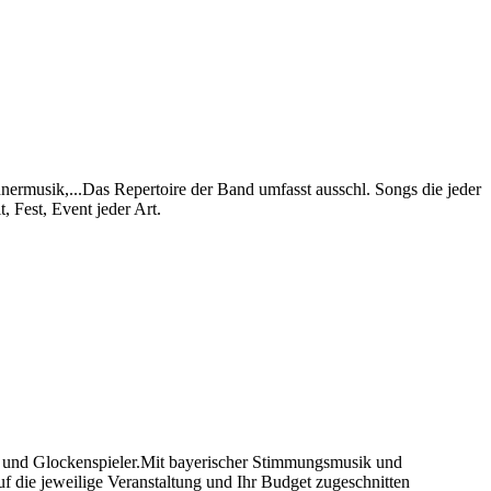
rmusik,...Das Repertoire der Band umfasst ausschl. Songs die jeder
 Fest, Event jeder Art.
r und Glockenspieler.Mit bayerischer Stimmungsmusik und
uf die jeweilige Veranstaltung und Ihr Budget zugeschnitten