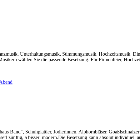
Tanzmusik, Unterhaltungsmusik, Stimmungsmusik, Hochzeitsmusik, Dinne
ikern wählen Sie die passende Besetzung. Für Firmenfeier, Hochzeit,
 Abend
us Band", Schuhplattler, Jodlerinnen, Alphornbläser, Goaßlschnalze
serl zünftig, a bisserl modern.Die Besetzung kann absolut individuell a