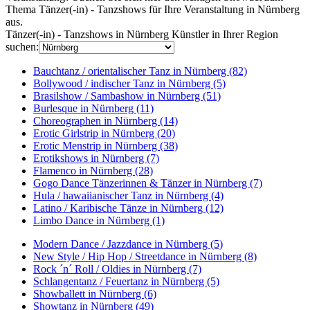
Thema Tänzer(-in) - Tanzshows für Ihre Veranstaltung in Nürnberg
aus.
Tänzer(-in) - Tanzshows in Nürnberg
Künstler in Ihrer Region
suchen:
Bauchtanz / orientalischer Tanz in Nürnberg (82)
Bollywood / indischer Tanz in Nürnberg (5)
Brasilshow / Sambashow in Nürnberg (51)
Burlesque in Nürnberg (11)
Choreographen in Nürnberg (14)
Erotic Girlstrip in Nürnberg (20)
Erotic Menstrip in Nürnberg (38)
Erotikshows in Nürnberg (7)
Flamenco in Nürnberg (28)
Gogo Dance Tänzerinnen & Tänzer in Nürnberg (7)
Hula / hawaiianischer Tanz in Nürnberg (4)
Latino / Karibische Tänze in Nürnberg (12)
Limbo Dance in Nürnberg (1)
Modern Dance / Jazzdance in Nürnberg (5)
New Style / Hip Hop / Streetdance in Nürnberg (8)
Rock ´n´ Roll / Oldies in Nürnberg (7)
Schlangentanz / Feuertanz in Nürnberg (5)
Showballett in Nürnberg (6)
Showtanz in Nürnberg (49)