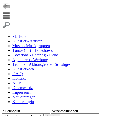
Startseite
Künstler - Artisten
Musik - Musikgruppen
Tänzer(-in) - Tanzshows
Locations - Catering - Deko
Agenturen - Werbung
Technik - Aktionsgeräte - Sonstiges
Künstlerkorb
F.A.Q
Kontakt
AGB
Datenschutz
Impressum
Neu eintragen
Kundenlogin