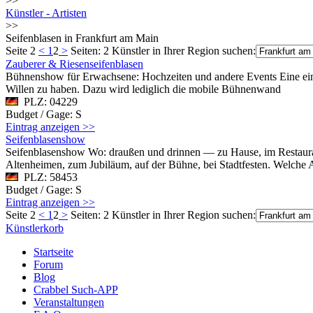
>>
Künstler - Artisten
>>
Seifenblasen in Frankfurt am Main
Seite 2
<
1
2
>
Seiten: 2
Künstler in Ihrer Region suchen:
Zauberer & Riesenseifenblasen
Bühnenshow für Erwachsene: Hochzeiten und andere Events Eine einzi
Willen zu haben. Dazu wird lediglich die mobile Bühnenwand
PLZ: 04229
Budget / Gage: S
Eintrag anzeigen >>
Seifenblasenshow
Seifenblasenshow Wo: draußen und drinnen — zu Hause, im Restaura
Altenheimen, zum Jubiläum, auf der Bühne, bei Stadtfesten. Welch
PLZ: 58453
Budget / Gage: S
Eintrag anzeigen >>
Seite 2
<
1
2
>
Seiten: 2
Künstler in Ihrer Region suchen:
Künstlerkorb
Startseite
Forum
Blog
Crabbel Such-APP
Veranstaltungen