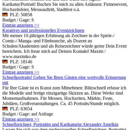
Karikatur/Portrait! Buchen Sie mich zu allen Anlässen: Firmenevent,
Hochzeitsfeier, Messeauftritt, Stadtfest o.ä.
PLZ: 50858
Budget / Gage: S
Eintrag anzeigen >>
Kreatives und professionelles Eventzeichnen
Mit meiner 10-jährigen Erfahrung als Zeichner in der Spiele-/
Comic-/ Manga- und Filmbranche, als Dozent an
Schulen/Akademien und als Reisezeichner würde gerne Dein Event
bereichern. Ich freue mich auf Deinen Kontakt! Maxim /
www.maximko.de
PLZ: 18146
Budget / Gage: S
Eintrag anzeigen >>
Schnellportraits! Geben Sie Ihren Gästen eine wertvolle Erinnerung
mit
Für Ihre Gäste ist es Kunst zum Mitnehmen: Blitzschnell erfasse ich
die Modelle und fertige einzigartige Skizzen an. Diese Werke sind
Momentaufnahmen. Für Messen, Hochzeiten, Märkte, Feste,
Jubiläen, Großveranstaltungen. Ca. 45 Portraits/Stunde möglich.
PLZ: 63654
Budget / Gage: auf Anfrage
Eintrag anzeigen >>
Schnellzeichner, Portraitist und Karikaturist Alexander Amelkin
Lassen Sie sich von dem professionellen Schnellzeichner, Portraitist