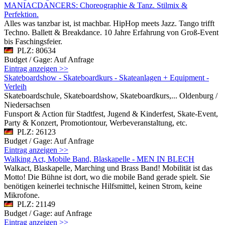
MANIACDANCERS: Choreographie & Tanz. Stilmix &
Perfektion.
Alles was tanzbar ist, ist machbar. HipHop meets Jazz. Tango trifft
Techno. Ballett & Breakdance. 10 Jahre Erfahrung von Groß-Event
bis Faschingsfeier.
PLZ: 80634
Budget / Gage: Auf Anfrage
Eintrag anzeigen >>
Skateboardshow - Skateboardkurs - Skateanlagen + Equipment -
Verleih
Skateboardschule, Skateboardshow, Skateboardkurs,... Oldenburg /
Niedersachsen
Funsport & Action für Stadtfest, Jugend & Kinderfest, Skate-Event,
Party & Konzert, Promotiontour, Werbeveranstaltung, etc.
PLZ: 26123
Budget / Gage: Auf Anfrage
Eintrag anzeigen >>
Walking Act, Mobile Band, Blaskapelle - MEN IN BLECH
Walkact, Blaskapelle, Marching und Brass Band! Mobilität ist das
Motto! Die Bühne ist dort, wo die mobile Band gerade spielt. Sie
benötigen keinerlei technische Hilfsmittel, keinen Strom, keine
Mikrofone.
PLZ: 21149
Budget / Gage: auf Anfrage
Eintrag anzeigen >>