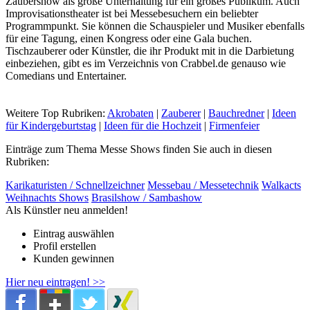
Zaubershow als große Unterhaltung für ein großes Publikum. Auch
Improvisationstheater ist bei Messebesuchern ein beliebter
Programmpunkt. Sie können die Schauspieler und Musiker ebenfalls
für eine Tagung, einen Kongress oder eine Gala buchen.
Tischzauberer oder Künstler, die ihr Produkt mit in die Darbietung
einbeziehen, gibt es im Verzeichnis von Crabbel.de genauso wie
Comedians und Entertainer.
Weitere Top Rubriken:
Akrobaten
|
Zauberer
|
Bauchredner
|
Ideen
für Kindergeburtstag
|
Ideen für die Hochzeit
|
Firmenfeier
Einträge zum Thema Messe Shows finden Sie auch in diesen
Rubriken:
Karikaturisten / Schnellzeichner
Messebau / Messetechnik
Walkacts
Weihnachts Shows
Brasilshow / Sambashow
Als Künstler neu anmelden!
Eintrag auswählen
Profil erstellen
Kunden gewinnen
Hier neu eintragen! >>