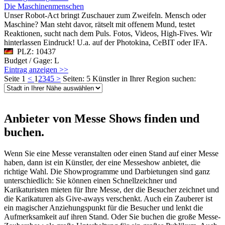
Die Maschinenmenschen
Unser Robot-Act bringt Zuschauer zum Zweifeln. Mensch oder
Maschine? Man steht davor, rätselt mit offenem Mund, testet
Reaktionen, sucht nach dem Puls. Fotos, Videos, High-Fives. Wir
hinterlassen Eindruck! U.a. auf der Photokina, CeBIT oder IFA.
PLZ: 10437
Budget / Gage: L
Eintrag anzeigen >>
Seite 1
<
1
2
3
4
5
>
Seiten: 5
Künstler in Ihrer Region suchen:
Anbieter von Messe Shows finden und
buchen.
Wenn Sie eine Messe veranstalten oder einen Stand auf einer Messe
haben, dann ist ein Künstler, der eine Messeshow anbietet, die
richtige Wahl. Die Showprogramme und Darbietungen sind ganz
unterschiedlich: Sie können einen Schnellzeichner und
Karikaturisten mieten für Ihre Messe, der die Besucher zeichnet und
die Karikaturen als Give-aways verschenkt. Auch ein Zauberer ist
ein magischer Anziehungspunkt für die Besucher und lenkt die
Aufmerksamkeit auf ihren Stand. Oder Sie buchen die große Messe-