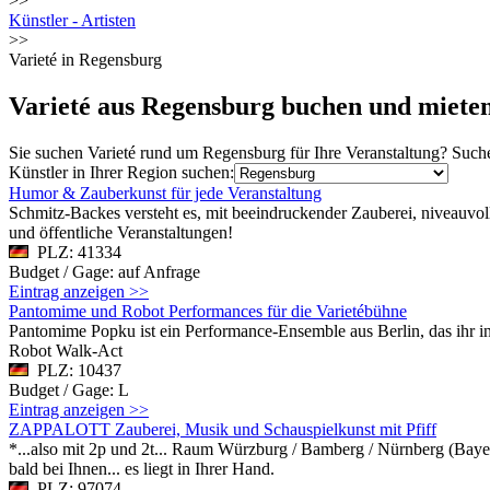
>>
Künstler - Artisten
>>
Varieté in Regensburg
Varieté aus Regensburg buchen und miete
Sie suchen Varieté rund um Regensburg für Ihre Veranstaltung? Suche
Künstler in Ihrer Region suchen:
Humor & Zauberkunst für jede Veranstaltung
Schmitz-Backes versteht es, mit beeindruckender Zauberei, niveauvol
und öffentliche Veranstaltungen!
PLZ: 41334
Budget / Gage: auf Anfrage
Eintrag anzeigen >>
Pantomime und Robot Performances für die Varietébühne
Pantomime Popku ist ein Performance-Ensemble aus Berlin, das ihr in
Robot Walk-Act
PLZ: 10437
Budget / Gage: L
Eintrag anzeigen >>
ZAPPALOTT Zauberei, Musik und Schauspielkunst mit Pfiff
*...also mit 2p und 2t... Raum Würzburg / Bamberg / Nürnberg (Bayer
bald bei Ihnen... es liegt in Ihrer Hand.
PLZ: 97074