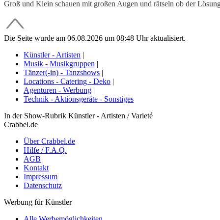
Groß und Klein schauen mit großen Augen und rätseln ob der Lösung d
Die Seite wurde am 06.08.2026 um 08:48 Uhr aktualisiert.
Künstler - Artisten
|
Musik - Musikgruppen
|
Tänzer(-in) - Tanzshows
|
Locations - Catering - Deko
|
Agenturen - Werbung
|
Technik - Aktionsgeräte - Sonstiges
In der Show-Rubrik Künstler - Artisten / Varieté
Crabbel.de
Über Crabbel.de
Hilfe / F.A.Q.
AGB
Kontakt
Impressum
Datenschutz
Werbung für Künstler
Alle Werbemöglichkeiten