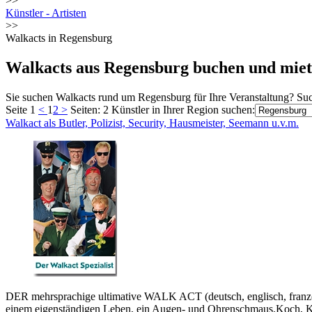
>>
Künstler - Artisten
>>
Walkacts in Regensburg
Walkacts aus Regensburg buchen und mie
Sie suchen Walkacts rund um Regensburg für Ihre Veranstaltung? Suc
Seite 1
<
1
2
>
Seiten: 2
Künstler in Ihrer Region suchen:
Walkact als Butler, Polizist, Security, Hausmeister, Seemann u.v.m.
DER mehrsprachige ultimative WALK ACT (deutsch, englisch, französi
einem eigenständigen Leben, ein Augen- und Ohrenschmaus.Koch, Kell