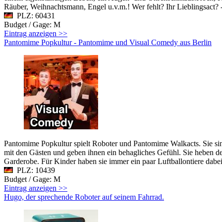
Räuber, Weihnachtsmann, Engel u.v.m.! Wer fehlt? Ihr Lieblingsact? 
PLZ: 60431
Budget / Gage: M
Eintrag anzeigen >>
Pantomime Popkultur - Pantomime und Visual Comedy aus Berlin
Pantomime Popkultur spielt Roboter und Pantomime Walkacts. Sie sind 
mit den Gästen und geben ihnen ein behagliches Gefühl. Sie heben de
Garderobe. Für Kinder haben sie immer ein paar Luftballontiere dabei
PLZ: 10439
Budget / Gage: M
Eintrag anzeigen >>
Hugo, der sprechende Roboter auf seinem Fahrrad.