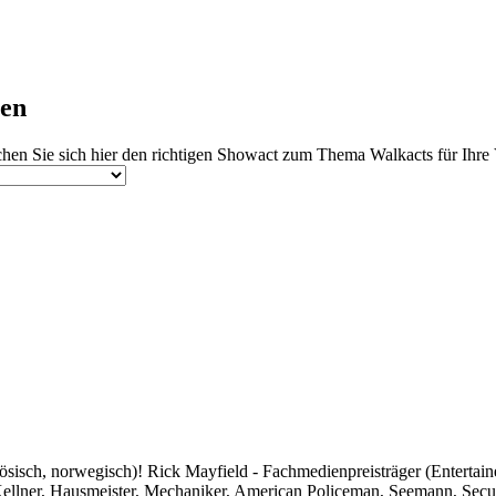
ten
hen Sie sich hier den richtigen Showact zum Thema Walkacts für Ihre 
sch, norwegisch)! Rick Mayfield - Fachmedienpreisträger (Entertainer
ner, Hausmeister, Mechaniker, American Policeman, Seemann, Security