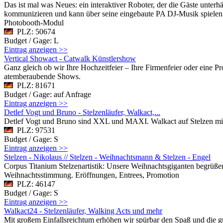
Das ist mal was Neues: ein interaktiver Roboter, der die Gäste unterh
kommunizieren und kann über seine eingebaute PA DJ-Musik spiele
Photobooth-Modul
PLZ: 50674
Budget / Gage: L
Eintrag anzeigen >>
Vertical Showact - Catwalk Künstlershow
Ganz gleich ob wir Ihre Hochzeitfeier – Ihre Firmenfeier oder eine 
atemberaubende Shows.
PLZ: 81671
Budget / Gage: auf Anfrage
Eintrag anzeigen >>
Detlef Vogt und Bruno - Stelzenläufer, Walkact,...
Detlef Vogt und Bruno sind XXL und MAXI. Walkact auf Stelzen mit ri
PLZ: 97531
Budget / Gage: S
Eintrag anzeigen >>
Stelzen - Nikolaus // Stelzen - Weihnachtsmann & Stelzen - Engel
Corpus Titanium Stelzenartistik: Unsere Weihnachtsgiganten begrüßen
Weihnachtsstimmung. Eröffnungen, Entrees, Promotion
PLZ: 46147
Budget / Gage: S
Eintrag anzeigen >>
Walkact24 - Stelzenläufer, Walking Acts und mehr
Mit großem Einfallsreichtum erhöhen wir spürbar den Spaß und die gu