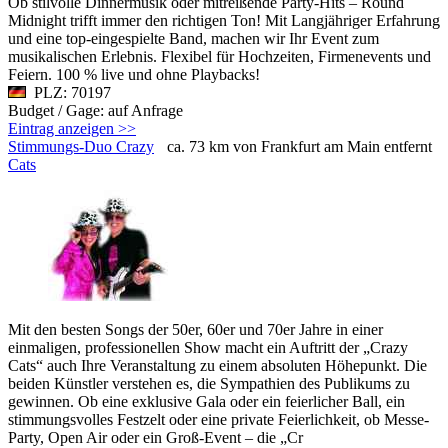
Ob stilvolle Dinnermusik oder mitreißende Party-Hits – Round
Midnight trifft immer den richtigen Ton! Mit Langjähriger Erfahrung
und eine top-eingespielte Band, machen wir Ihr Event zum
musikalischen Erlebnis. Flexibel für Hochzeiten, Firmenevents und
Feiern. 100 % live und ohne Playbacks!
PLZ: 70197
Budget / Gage: auf Anfrage
Eintrag anzeigen >>
Stimmungs-Duo Crazy
ca. 73 km von Frankfurt am Main entfernt
Cats
Mit den besten Songs der 50er, 60er und 70er Jahre in einer
einmaligen, professionellen Show macht ein Auftritt der „Crazy
Cats“ auch Ihre Veranstaltung zu einem absoluten Höhepunkt. Die
beiden Künstler verstehen es, die Sympathien des Publikums zu
gewinnen. Ob eine exklusive Gala oder ein feierlicher Ball, ein
stimmungsvolles Festzelt oder eine private Feierlichkeit, ob Messe-
Party, Open Air oder ein Groß-Event – die „Cr