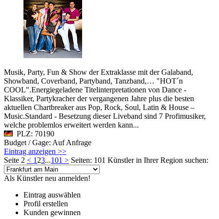
Musik, Party, Fun & Show der Extraklasse mit der Galaband,
Showband, Coverband, Partyband, Tanzband,… "HOT´n
COOL".Energiegeladene Titelinterpretationen von Dance -
Klassiker, Partykracher der vergangenen Jahre plus die besten
aktuellen Chartbreaker aus Pop, Rock, Soul, Latin & House –
Music.Standard - Besetzung dieser Liveband sind 7 Profimusiker,
welche problemlos erweitert werden kann...
PLZ: 70190
Budget / Gage: Auf Anfrage
Eintrag anzeigen >>
Seite 2
<
1
2
3
...
101
>
Seiten: 101
Künstler in Ihrer Region suchen:
Als Künstler neu anmelden!
Eintrag auswählen
Profil erstellen
Kunden gewinnen