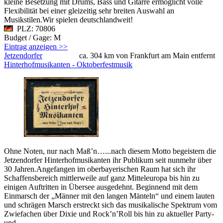
kleine Besetzung mit Drums, Bass und Gitarre ermöglicht volle
Flexibilität bei einer gleizeitig sehr breiten Auswahl an
Musikstilen.Wir spielen deutschlandweit!
PLZ: 70806
Budget / Gage: M
Eintrag anzeigen >>
Jetzendorfer
ca. 304 km von Frankfurt am Main entfernt
Hinterhofmusikanten - Oktoberfestmusik
Ohne Noten, nur nach Maß’n…...nach diesem Motto begeistern die
Jetzendorfer Hinterhofmusikanten ihr Publikum seit nunmehr über
30 Jahren.Angefangen im oberbayerischen Raum hat sich ihr
Schaffensbereich mittlerweile auf ganz Mitteleuropa bis hin zu
einigen Auftritten in Übersee ausgedehnt. Beginnend mit dem
Einmarsch der „Männer mit den langen Mänteln“ und einem lauten
und schrägen Marsch erstreckt sich das musikalische Spektrum vom
Zwiefachen über Dixie und Rock’n’Roll bis hin zu aktueller Party-
und