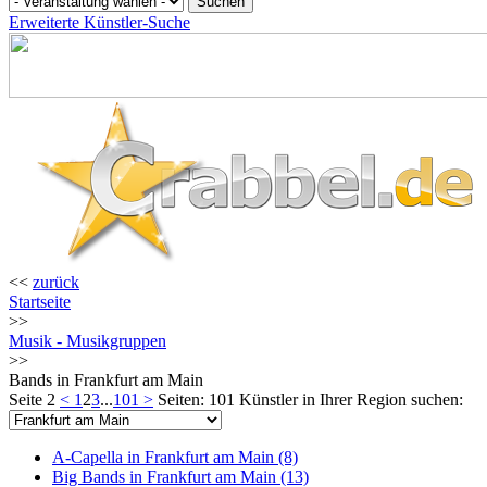
Erweiterte Künstler-Suche
<<
zurück
Startseite
>>
Musik - Musikgruppen
>>
Bands in Frankfurt am Main
Seite 2
<
1
2
3
...
101
>
Seiten: 101
Künstler in Ihrer Region suchen:
A-Capella in Frankfurt am Main (8)
Big Bands in Frankfurt am Main (13)