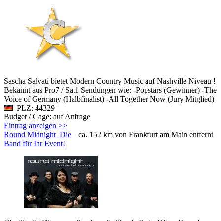
Sascha Salvati bietet Modern Country Music auf Nashville Niveau !
Bekannt aus Pro7 / Sat1 Sendungen wie: -Popstars (Gewinner) -The
Voice of Germany (Halbfinalist) -All Together Now (Jury Mitglied)
PLZ: 44329
Budget / Gage: auf Anfrage
Eintrag anzeigen >>
Round Midnight_Die
ca. 152 km von Frankfurt am Main entfernt
Band für Ihr Event!