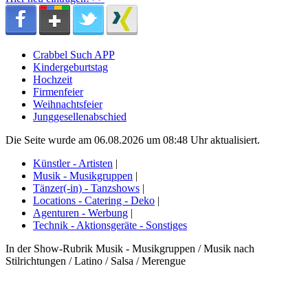
Crabbel Such APP
Kindergeburtstag
Hochzeit
Firmenfeier
Weihnachtsfeier
Junggesellenabschied
Die Seite wurde am 06.08.2026 um 08:48 Uhr aktualisiert.
Künstler - Artisten
|
Musik - Musikgruppen
|
Tänzer(-in) - Tanzshows
|
Locations - Catering - Deko
|
Agenturen - Werbung
|
Technik - Aktionsgeräte - Sonstiges
In der Show-Rubrik Musik - Musikgruppen / Musik nach
Stilrichtungen / Latino / Salsa / Merengue