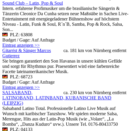
Sound Club – Latin, Pop & Soul
Intern. erfahrene Profimusiker um die brasilianische Sängerin &
Tänzerin Cleonice Da Cunha setzen neue Maßstäbe in Sachen Live-
Entertainment mit energiegeladener Bühnenshow auf höchstem
Niveau - Latin, Funk & Soul, R´n´B, Samba, Pop & Rock, Salsa,
Son...
PLZ: 63808
Budget / Gage: Auf Anfrage
Eintrag anzeigen >>
Gitarrist & Sänger Marcos
ca. 181 km von Nürnberg entfernt
Gutierrez
Sie bringen garantiert den Son Havanas in unsere kühlen Gefilde
und sorgt für Rhythmus pur. Praesentiert wird eine farbenreiche
Facette lateinamerikanischer Musik.
PLZ: 68723
Budget / Gage: Auf Anfrage
Eintrag anzeigen >>
SALSABAND,
ca. 230 km von Nürnberg entfernt
LATINOBAND, LATINBAND, KUBANISCHE BAND
(LEIPZIG)
Salsaband Latino Total. Professionelle Latino Live Musik auf
Wunsch mit karibischer Tanzshow. Wir spielen moderne Salsa,
Merengue, Hits aus der Latin-Pop Musik (wie „Volare“, „La
Bomba“, „Danza Kuduro“ uvw.). Unsere Tel. 0176-80433750
PLZ: 04133