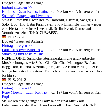
Budget / Gage: auf Anfrage
Eintrag anzeigen >>
Harfenist, Oscar Benito, Latin,
ca. 463 km von Nürnberg entfernt
Spanisch, Paraguayan Livemusik
Viva la Fiesta mit Oscar Benito, Harfenist, Gitarrist, Sänger, als
Solo, Duo, Trio, Latin Paraguayan Show Ensemble, immer wieder
eine Fiesta und Feinste Livemusik für Ihr Event, Demos auf
Youtube zu sehen Tel: 0171/6464553
PLZ: 22045
Budget / Gage: auf Anfrage
Eintrag anzeigen >>
Latin Crossover Band Top-
ca. 235 km von Nürnberg entfernt
Stimmung und beste Musik
REPERTOIRE: Sämtliche lateinamerikanische und karibische
Musikrichtungen, wie Salsa, Cha Cha Cha, Merengue, Bachata,
Reggaeton, Rumba, Kizomba, Reggae. Die Band verfügt über ein
breit gefächertes Repertoire. Es reicht von spannenden Tanzstücken
bis hin zu
PLZ: 06112
Budget / Gage: auf Anfrage
Eintrag anzeigen >>
René Moreno - Latin, Reggae,
ca. 187 km von Nürnberg entfernt
Pop!
Sie wollen eine gelungene Party mit original Musik aus
Lateinamerika, der Karibik und speziell Cuba? Dann ist RENÉ