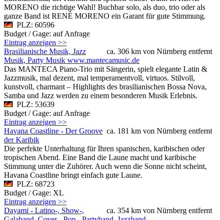
MORENO die richtige Wahl! Buchbar solo, als duo, trio oder als
ganze Band ist RENÉ MORENO ein Garant für gute Stimmung.
PLZ: 60596
Budget / Gage: auf Anfrage
Eintrag anzeigen >>
Brasilianische Musik, Jazz
ca. 306 km von Nürnberg entfernt
Musik, Party Musik www.mantecamusic.de
Das MANTECA Piano-Trio mit Sängerin, spielt elegante Latin &
Jazzmusik, mal dezent, mal temperamentvoll, virtuos. Stilvoll,
kunstvoll, charmant – Highlights des brasilianischen Bossa Nova,
Samba und Jazz werden zu einem besonderen Musik Erlebnis.
PLZ: 53639
Budget / Gage: auf Anfrage
Eintrag anzeigen >>
Havana Coastline - Der Groove
ca. 181 km von Nürnberg entfernt
der Karibik
Die perfekte Unterhaltung für Ihren spanischen, karibischen oder
tropischen Abend. Eine Band die Laune macht und karibische
Stimmung unter die Zuhörer. Auch wenn die Sonne nicht scheint,
Havana Coastline bringt einfach gute Laune.
PLZ: 68723
Budget / Gage: XL
Eintrag anzeigen >>
Dayami - Latino-, Show-,
ca. 354 km von Nürnberg entfernt
Galaband, Cover-, Pop-, Partyband, Jazzband