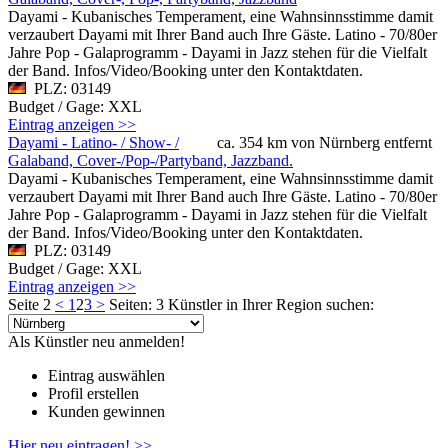
Dayami - Kubanisches Temperament, eine Wahnsinnsstimme damit
verzaubert Dayami mit Ihrer Band auch Ihre Gäste. Latino - 70/80er
Jahre Pop - Galaprogramm - Dayami in Jazz stehen für die Vielfalt
der Band. Infos/Video/Booking unter den Kontaktdaten.
PLZ: 03149
Budget / Gage: XXL
Eintrag anzeigen >>
Dayami - Latino- / Show- /
ca. 354 km von Nürnberg entfernt
Galaband, Cover-/Pop-/Partyband, Jazzband.
Dayami - Kubanisches Temperament, eine Wahnsinnsstimme damit
verzaubert Dayami mit Ihrer Band auch Ihre Gäste. Latino - 70/80er
Jahre Pop - Galaprogramm - Dayami in Jazz stehen für die Vielfalt
der Band. Infos/Video/Booking unter den Kontaktdaten.
PLZ: 03149
Budget / Gage: XXL
Eintrag anzeigen >>
Seite 2
<
1
2
3
>
Seiten: 3
Künstler in Ihrer Region suchen:
Als Künstler neu anmelden!
Eintrag auswählen
Profil erstellen
Kunden gewinnen
Hier neu eintragen! >>