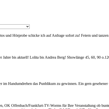
os und Hörprobe schicke ich auf Anfrage sofort zu! Feiern und tanzen 
er Jahre bis aktuell! Lolita bis Andrea Berg! Showlänge 45, 60, 90 o.
nger im Handumdrehen das Punblikum zu gewinnen. Ein gern gesehen
K Offenbach/Frankfurt-TV-Worms für Ihre Veranstaltung ob bunter Abe