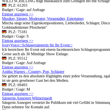
WILLI SCHILLING trägt musikalisch zum Gelingen bei mit Schlager
PLZ: 61203
Budget / Gage: auf Anfrage
Eintrag anzeigen >>
Musiker, Sänger, Moderator, Veranstalter, Entertainer
Mischa singt seine Eigenkompositionen, Liebeslieder, Schlager, Dis
Goldstadtstürmer Pforzheim"
PLZ: 75181
Budget / Gage: S
Eintrag anzeigen >>
IvoryVoice:::Schlagersängerin für Ihr Event:::
Ich bereichere Ihr Event mit einem facettenreichen Schlagerprogramm
Gerne auch als 30 Minütige Show Einlage.
PLZ: 95512
Budget / Gage: Auf Anfrage
Eintrag anzeigen >>
Anitha Warnes - Country, Pop, Schlager
Sie gehört zu den absoluten Highlights einer jeden Veranstaltung, eg
ist sie gern gesehener Gast bei den Medien.
PLZ: 69493
Budget / Gage: M
Eintrag anzeigen >>
Sängerin Annegret Wilmerstaedt
Sängerin Annegret verstetzt ihr Publikum mit viel Gefühl in Stimmun
Dann nehmen Sie Kontakt auf.