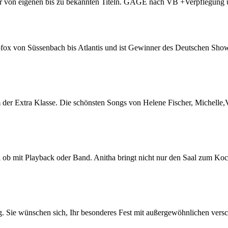
 von eigenen bis zu bekannten Titeln. GAGE nach VB +Verpflegung u
cofox von Süssenbach bis Atlantis und ist Gewinner des Deutschen Sh
 der Extra Klasse. Die schönsten Songs von Helene Fischer, Michelle,
al ob mit Playback oder Band. Anitha bringt nicht nur den Saal zum Ko
g. Sie wünschen sich, Ihr besonderes Fest mit außergewöhnlichen versc