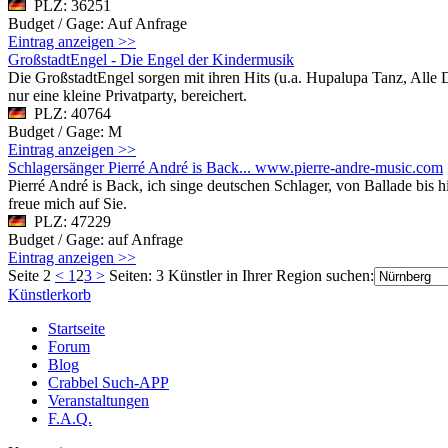
PLZ: 36251
Budget / Gage: Auf Anfrage
Eintrag anzeigen >>
GroßstadtEngel - Die Engel der Kindermusik
Die GroßstadtEngel sorgen mit ihren Hits (u.a. Hupalupa Tanz, Alle 
nur eine kleine Privatparty, bereichert.
PLZ: 40764
Budget / Gage: M
Eintrag anzeigen >>
Schlagersänger Pierré André is Back... www.pierre-andre-music.com
Pierré André is Back, ich singe deutschen Schlager, von Ballade bis h
freue mich auf Sie.
PLZ: 47229
Budget / Gage: auf Anfrage
Eintrag anzeigen >>
Seite 2
<
1
2
3
>
Seiten: 3
Künstler in Ihrer Region suchen:
Künstlerkorb
Startseite
Forum
Blog
Crabbel Such-APP
Veranstaltungen
F.A.Q.