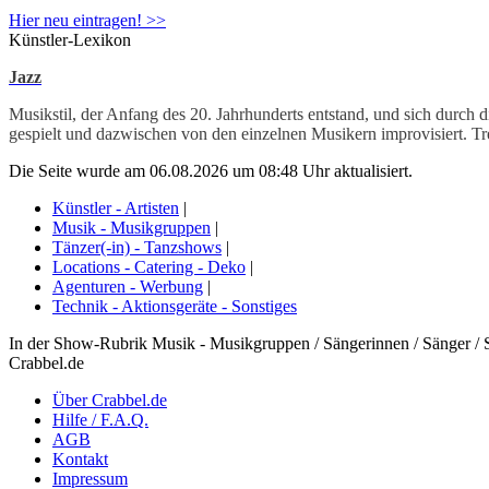
Hier neu eintragen! >>
Künstler-Lexikon
Jazz
Musikstil, der Anfang des 20. Jahrhunderts entstand, und sich durch 
gespielt und dazwischen von den einzelnen Musikern improvisiert. 
Die Seite wurde am 06.08.2026 um 08:48 Uhr aktualisiert.
Künstler - Artisten
|
Musik - Musikgruppen
|
Tänzer(-in) - Tanzshows
|
Locations - Catering - Deko
|
Agenturen - Werbung
|
Technik - Aktionsgeräte - Sonstiges
In der Show-Rubrik Musik - Musikgruppen / Sängerinnen / Sänger / 
Crabbel.de
Über Crabbel.de
Hilfe / F.A.Q.
AGB
Kontakt
Impressum