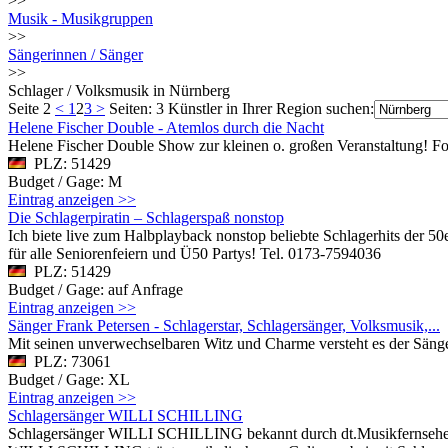
>>
Musik - Musikgruppen
>>
Sängerinnen / Sänger
>>
Schlager / Volksmusik in Nürnberg
Seite 2
<
1
2
3
>
Seiten: 3
Künstler in Ihrer Region suchen:
Helene Fischer Double - Atemlos durch die Nacht
Helene Fischer Double Show zur kleinen o. großen Veranstaltung! Fot
PLZ: 51429
Budget / Gage: M
Eintrag anzeigen >>
Die Schlagerpiratin – Schlagerspaß nonstop
Ich biete live zum Halbplayback nonstop beliebte Schlagerhits der 50
für alle Seniorenfeiern und Ü50 Partys! Tel. 0173-7594036
PLZ: 51429
Budget / Gage: auf Anfrage
Eintrag anzeigen >>
Sänger Frank Petersen - Schlagerstar, Schlagersänger, Volksmusik,...
Mit seinen unverwechselbaren Witz und Charme versteht es der Sä
PLZ: 73061
Budget / Gage: XL
Eintrag anzeigen >>
Schlagersänger WILLI SCHILLING
Schlagersänger WILLI SCHILLING bekannt durch dt.Musikfernsehen, O