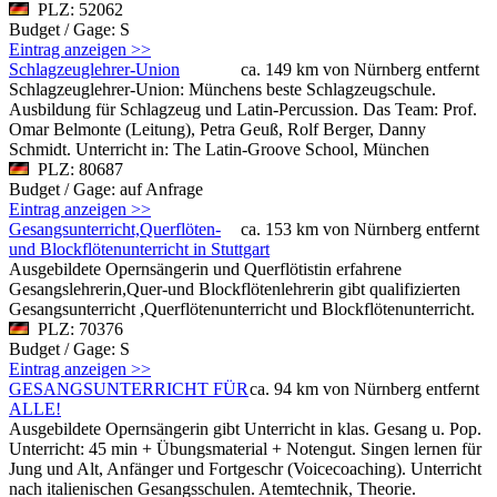
PLZ: 52062
Budget / Gage: S
Eintrag anzeigen >>
Schlagzeuglehrer-Union
ca. 149 km von Nürnberg entfernt
Schlagzeuglehrer-Union: Münchens beste Schlagzeugschule.
Ausbildung für Schlagzeug und Latin-Percussion. Das Team: Prof.
Omar Belmonte (Leitung), Petra Geuß, Rolf Berger, Danny
Schmidt. Unterricht in: The Latin-Groove School, München
PLZ: 80687
Budget / Gage: auf Anfrage
Eintrag anzeigen >>
Gesangsunterricht,Querflöten-
ca. 153 km von Nürnberg entfernt
und Blockflötenunterricht in Stuttgart
Ausgebildete Opernsängerin und Querflötistin erfahrene
Gesangslehrerin,Quer-und Blockflötenlehrerin gibt qualifizierten
Gesangsunterricht ,Querflötenunterricht und Blockflötenunterricht.
PLZ: 70376
Budget / Gage: S
Eintrag anzeigen >>
GESANGSUNTERRICHT FÜR
ca. 94 km von Nürnberg entfernt
ALLE!
Ausgebildete Opernsängerin gibt Unterricht in klas. Gesang u. Pop.
Unterricht: 45 min + Übungsmaterial + Notengut. Singen lernen für
Jung und Alt, Anfänger und Fortgeschr (Voicecoaching). Unterricht
nach italienischen Gesangsschulen. Atemtechnik, Theorie.