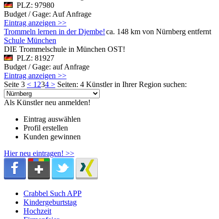
PLZ: 97980
Budget / Gage: Auf Anfrage
Eintrag anzeigen >>
Trommeln lernen in der Djembe!
ca. 148 km von Nürnberg entfernt
Schule München
DIE Trommelschule in München OST!
PLZ: 81927
Budget / Gage: auf Anfrage
Eintrag anzeigen >>
Seite 3
<
1
2
3
4
>
Seiten: 4
Künstler in Ihrer Region suchen:
Als Künstler neu anmelden!
Eintrag auswählen
Profil erstellen
Kunden gewinnen
Hier neu eintragen! >>
Crabbel Such APP
Kindergeburtstag
Hochzeit