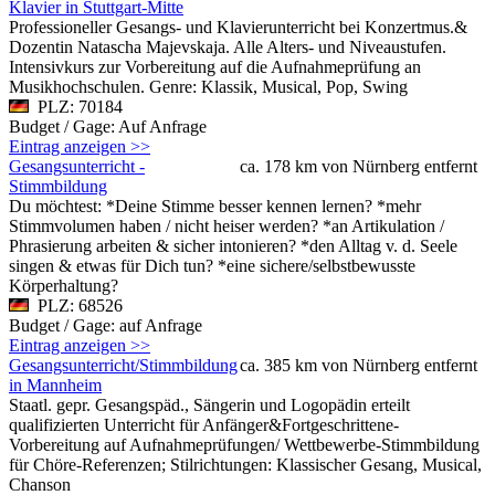
Klavier in Stuttgart-Mitte
Professioneller Gesangs- und Klavierunterricht bei Konzertmus.&
Dozentin Natascha Majevskaja. Alle Alters- und Niveaustufen.
Intensivkurs zur Vorbereitung auf die Aufnahmeprüfung an
Musikhochschulen. Genre: Klassik, Musical, Pop, Swing
PLZ: 70184
Budget / Gage: Auf Anfrage
Eintrag anzeigen >>
Gesangsunterricht -
ca. 178 km von Nürnberg entfernt
Stimmbildung
Du möchtest: *Deine Stimme besser kennen lernen? *mehr
Stimmvolumen haben / nicht heiser werden? *an Artikulation /
Phrasierung arbeiten & sicher intonieren? *den Alltag v. d. Seele
singen & etwas für Dich tun? *eine sichere/selbstbewusste
Körperhaltung?
PLZ: 68526
Budget / Gage: auf Anfrage
Eintrag anzeigen >>
Gesangsunterricht/Stimmbildung
ca. 385 km von Nürnberg entfernt
in Mannheim
Staatl. gepr. Gesangspäd., Sängerin und Logopädin erteilt
qualifizierten Unterricht für Anfänger&Fortgeschrittene-
Vorbereitung auf Aufnahmeprüfungen/ Wettbewerbe-Stimmbildung
für Chöre-Referenzen; Stilrichtungen: Klassischer Gesang, Musical,
Chanson