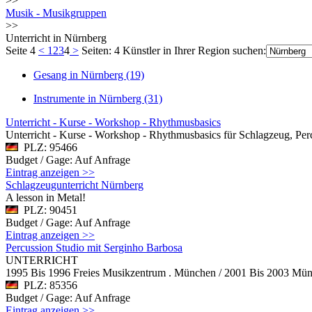
>>
Musik - Musikgruppen
>>
Unterricht in Nürnberg
Seite 4
<
1
2
3
4
>
Seiten: 4
Künstler in Ihrer Region suchen:
Gesang in Nürnberg (19)
Instrumente in Nürnberg (31)
Unterricht - Kurse - Workshop - Rhythmusbasics
Unterricht - Kurse - Workshop - Rhythmusbasics für Schlagzeug, Perc
PLZ: 95466
Budget / Gage: Auf Anfrage
Eintrag anzeigen >>
Schlagzeugunterricht Nürnberg
A lesson in Metal!
PLZ: 90451
Budget / Gage: Auf Anfrage
Eintrag anzeigen >>
Percussion Studio mit Serginho Barbosa
UNTERRICHT
1995 Bis 1996 Freies Musikzentrum . München / 2001 Bis 2003 Münch
PLZ: 85356
Budget / Gage: Auf Anfrage
Eintrag anzeigen >>