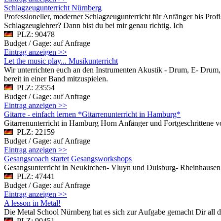
Schlagzeugunterricht Nürnberg
Professioneller, moderner Schlagzeugunterricht für Anfänger bis Pr
Schlagzeuglehrer? Dann bist du bei mir genau richtig. Ich
PLZ: 90478
Budget / Gage: auf Anfrage
Eintrag anzeigen >>
Let the music play... Musikunterricht
Wir unterrichten euch an den Instrumenten Akustik - Drum, E- Drum, C
bereit in einer Band mitzuspielen.
PLZ: 23554
Budget / Gage: auf Anfrage
Eintrag anzeigen >>
Gitarre - einfach lernen *Gitarrenunterricht in Hamburg*
Gitarrenunterricht in Hamburg Horn Anfänger und Fortgeschrittene v
PLZ: 22159
Budget / Gage: auf Anfrage
Eintrag anzeigen >>
Gesangscoach startet Gesangsworkshops
Gesangsunterricht in Neukirchen- Vluyn und Duisburg- Rheinhause
PLZ: 47441
Budget / Gage: auf Anfrage
Eintrag anzeigen >>
A lesson in Metal!
Die Metal School Nürnberg hat es sich zur Aufgabe gemacht Dir all 
PLZ: 90451