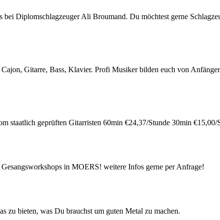
ofis bei Diplomschlagzeuger Ali Broumand. Du möchtest gerne Schlagzeu
ajon, Gitarre, Bass, Klavier. Profi Musiker bilden euch von Anfänger bi
om staatlich geprüften Gitarristen 60min €24,37/Stunde 30min €15,00
n Gesangsworkshops in MOERS! weitere Infos gerne per Anfrage!
das zu bieten, was Du brauchst um guten Metal zu machen.