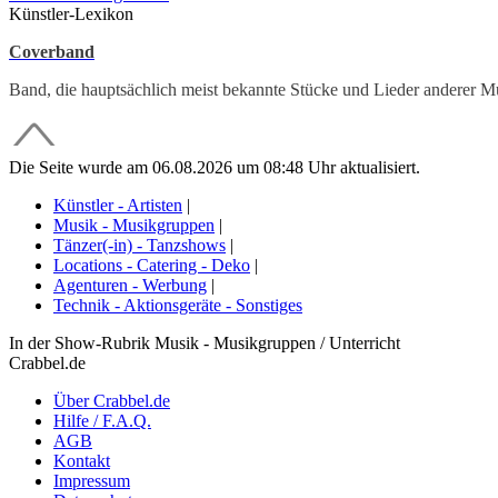
Künstler-Lexikon
Coverband
Band, die hauptsächlich meist bekannte Stücke und Lieder anderer Mu
Die Seite wurde am 06.08.2026 um 08:48 Uhr aktualisiert.
Künstler - Artisten
|
Musik - Musikgruppen
|
Tänzer(-in) - Tanzshows
|
Locations - Catering - Deko
|
Agenturen - Werbung
|
Technik - Aktionsgeräte - Sonstiges
In der Show-Rubrik Musik - Musikgruppen / Unterricht
Crabbel.de
Über Crabbel.de
Hilfe / F.A.Q.
AGB
Kontakt
Impressum