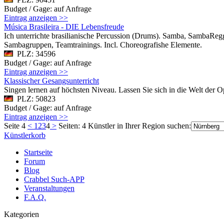
Budget / Gage: auf Anfrage
Eintrag anzeigen >>
Música Brasileira - DIE Lebensfreude
Ich unterrichte brasilianische Percussion (Drums). Samba, SambaRe
Sambagruppen, Teamtrainings. Incl. Choreografishe Elemente.
PLZ: 34596
Budget / Gage: auf Anfrage
Eintrag anzeigen >>
Klassischer Gesangsunterricht
Singen lernen auf höchsten Niveau. Lassen Sie sich in die Welt der 
PLZ: 50823
Budget / Gage: auf Anfrage
Eintrag anzeigen >>
Seite 4
<
1
2
3
4
>
Seiten: 4
Künstler in Ihrer Region suchen:
Künstlerkorb
Startseite
Forum
Blog
Crabbel Such-APP
Veranstaltungen
F.A.Q.
Kategorien