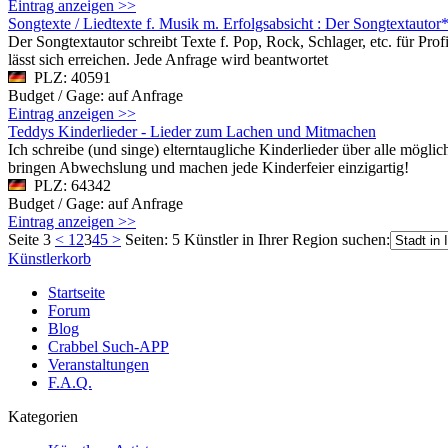
Eintrag anzeigen >>
Songtexte / Liedtexte f. Musik m. Erfolgsabsicht : Der Songtextautor
Der Songtextautor schreibt Texte f. Pop, Rock, Schlager, etc. für P
lässt sich erreichen. Jede Anfrage wird beantwortet
PLZ: 40591
Budget / Gage: auf Anfrage
Eintrag anzeigen >>
Teddys Kinderlieder - Lieder zum Lachen und Mitmachen
Ich schreibe (und singe) elterntaugliche Kinderlieder über alle mögl
bringen Abwechslung und machen jede Kinderfeier einzigartig!
PLZ: 64342
Budget / Gage: auf Anfrage
Eintrag anzeigen >>
Seite 3
<
1
2
3
4
5
>
Seiten: 5
Künstler in Ihrer Region suchen:
Künstlerkorb
Startseite
Forum
Blog
Crabbel Such-APP
Veranstaltungen
F.A.Q.
Kategorien