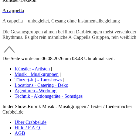
Künstler-Lexikon
A cappella
A cappella = unbegleitet, Gesang ohne Instumentalbegleitung
Die Gesangsgruppen ahmen bei ihren Darbietungen meist verschieden
Rhythmus. Es gibt rein männliche A-Cappella-Gruppen, rein weiblic
Die Seite wurde am 06.08.2026 um 08:48 Uhr aktualisiert.
Künstler - Artisten
|
Musik - Musikgruppen
|
Tänzer(-in) - Tanzshows
|
Locations - Catering - Deko
|
Agenturen - Werbung
|
Technik - Aktionsgeräte - Sonstiges
In der Show-Rubrik Musik - Musikgruppen / Texter / Liedermacher
Crabbel.de
Über Crabbel.de
Hilfe / F.A.Q.
AGB