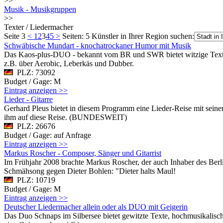
>>
Musik - Musikgruppen
>>
Texter / Liedermacher
Seite 3
<
1
2
3
4
5
>
Seiten: 5
Künstler in Ihrer Region suchen:
Schwäbische Mundart - knochatrockaner Humor mit Musik
Das Kaos-plus-DUO - bekannt vom BR und SWR bietet witzige Texte 
z.B. über Aerobic, Leberkäs und Dubber.
PLZ: 73092
Budget / Gage: M
Eintrag anzeigen >>
Lieder - Gitarre
Gerhard Pleus bietet in diesem Programm eine Lieder-Reise mit seine
ihm auf diese Reise. (BUNDESWEIT)
PLZ: 26676
Budget / Gage: auf Anfrage
Eintrag anzeigen >>
Markus Roscher - Composer, Sänger und Gitarrist
Im Frühjahr 2008 brachte Markus Roscher, der auch Inhaber des Berli
Schmähsong gegen Dieter Bohlen: "Dieter halts Maul!
PLZ: 10719
Budget / Gage: M
Eintrag anzeigen >>
Deutscher Liedermacher allein oder als DUO mit Geigerin
Das Duo Schnaps im Silbersee bietet gewitzte Texte, hochmusikalisch