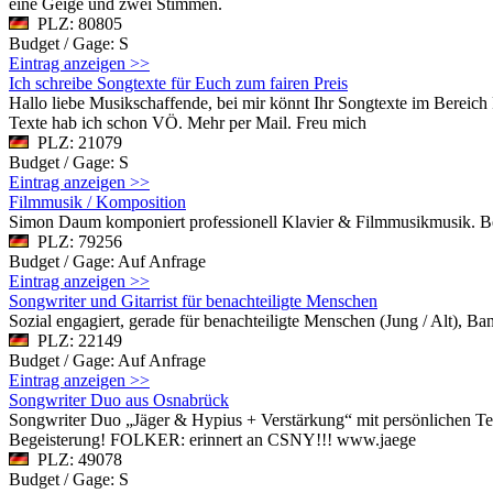
eine Geige und zwei Stimmen.
PLZ: 80805
Budget / Gage: S
Eintrag anzeigen >>
Ich schreibe Songtexte für Euch zum fairen Preis
Hallo liebe Musikschaffende, bei mir könnt Ihr Songtexte im Bereich
Texte hab ich schon VÖ. Mehr per Mail. Freu mich
PLZ: 21079
Budget / Gage: S
Eintrag anzeigen >>
Filmmusik / Komposition
Simon Daum komponiert professionell Klavier & Filmmusikmusik. Bei 
PLZ: 79256
Budget / Gage: Auf Anfrage
Eintrag anzeigen >>
Songwriter und Gitarrist für benachteiligte Menschen
Sozial engagiert, gerade für benachteiligte Menschen (Jung / Alt), B
PLZ: 22149
Budget / Gage: Auf Anfrage
Eintrag anzeigen >>
Songwriter Duo aus Osnabrück
Songwriter Duo „Jäger & Hypius + Verstärkung“ mit persönlichen Text
Begeisterung! FOLKER: erinnert an CSNY!!! www.jaege
PLZ: 49078
Budget / Gage: S