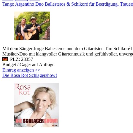
Tango Argentino Duo Ballesteros & Schikoré für Beerdigung, Trauerf
Mit dem Sänger Jorge Ballesteros und dem Gitarristen Tim Schikoré b
Musiker-Duo mit klangvoller Gitarrenmusik und gefühlvoller, unverg
PLZ: 28357
Budget / Gage: auf Anfrage
Eintrag anzeigen >>
Die Rosa Rot Schlagershow!