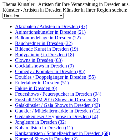
Thema Künstler - Artisten für Ihre Veranstaltung in Dresden aus.
Künstler - Artisten in Dresden
Künstler in Ihrer Region suchen:
Akrobaten / Artisten in Dresden (97)
Animationskünstler in Dresden (21)
Ballonmodellage in Dresden (22)
Bauchredner in Dresden (32)
Bildende Kunst in Dresden (19)
Bodypainting in Dresden (18)
Clowns in Dresden (63)
Cocktailshows in Dresden (9)
Comedy / Komiker in Dresden (85)
Doubles / Doppelgänger in Dresden (55)
Entertainer in Dresden (51)
Fakire in Dresden (6)
Feuershows / Feuerspucker in Dresden (94)
Fussball / EM 2016 Shows in Dresden (8)
Galakünstler / Gala Shows in Dresden (43)
Gaukler / Mittelaltermärkte in Dresden (12)
Gedankenleser / Hypnose in Dresden (14)
Jongleure in Dresden (32)
Kabarettisten in Dresden (11)
Karikaturisten / Schnellzeichner in Dresden (68)
Karneval Shows in Dresden (2)