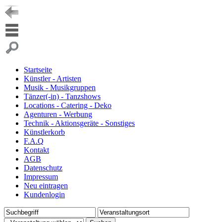
Startseite
Künstler - Artisten
Musik - Musikgruppen
Tänzer(-in) - Tanzshows
Locations - Catering - Deko
Agenturen - Werbung
Technik - Aktionsgeräte - Sonstiges
Künstlerkorb
F.A.Q
Kontakt
AGB
Datenschutz
Impressum
Neu eintragen
Kundenlogin